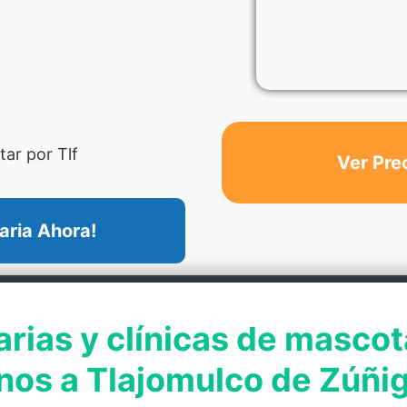
ar por Tlf
Ver Pre
aria Ahora!
arias y clínicas de mascot
nos a Tlajomulco de Zúñi