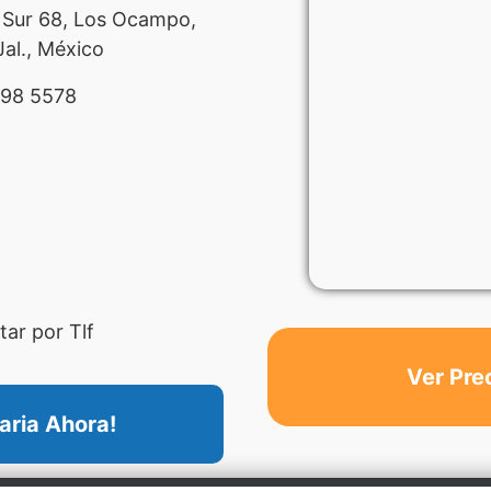
 Sur 68, Los Ocampo,
al., México
98 5578
ar por Tlf
Ver Pre
aria Ahora!