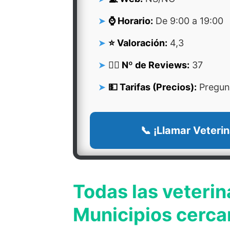
⌚ Horario:
De 9:00 a 19:00
⭐ Valoración:
4,3
👍🏻 Nº de Reviews:
37
💵 Tarifas (Precios):
Pregunt
📞 ¡Llamar Veterin
Todas las veterin
Municipios cerca