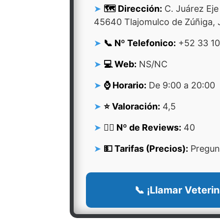
🗺️ Dirección:
C. Juárez Eje
45640 Tlajomulco de Zúñiga, J
📞 Nº Telefonico:
+52 33 10
💻 Web:
NS/NC
⌚ Horario:
De 9:00 a 20:00
⭐ Valoración:
4,5
👍🏻 Nº de Reviews:
40
💵 Tarifas (Precios):
Pregunt
📞 ¡Llamar Veterin