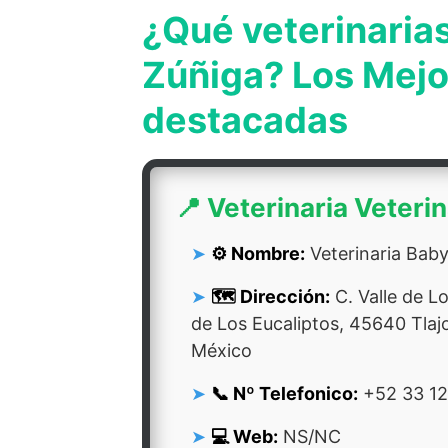
¿Qué veterinaria
Zúñiga? Los Mejo
destacadas
📍 Veterinaria Veteri
⚙️ Nombre:
Veterinaria Baby
🗺️ Dirección:
C. Valle de L
de Los Eucaliptos, 45640 Tlajo
México
📞 Nº Telefonico:
+52 33 1
💻 Web:
NS/NC