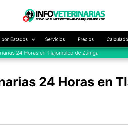
s por Estados
Servicios
Precios
Calculado
inarias 24 Horas en Tlajomulco de Zúñiga
narias 24 Horas en T