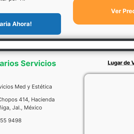
Ver Pre
aria Ahora!
narios Servicios
Lugar de V
vicios Med y Estética
 Chopos 414, Hacienda
iga, Jal., México
655 9498