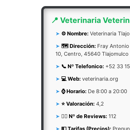
📍 Veterinaria Veteri
⚙️ Nombre:
Veterinaria Tlaj
🗺️ Dirección:
Fray Antonio 
10, Centro, 45640 Tlajomulco 
📞 Nº Telefonico:
+52 33 1
💻 Web:
veterinaria.org
⌚ Horario:
De 8:00 a 20:00
⭐ Valoración:
4,2
👍🏻 Nº de Reviews:
112
💵 Tarifas (Precios):
Pregunt