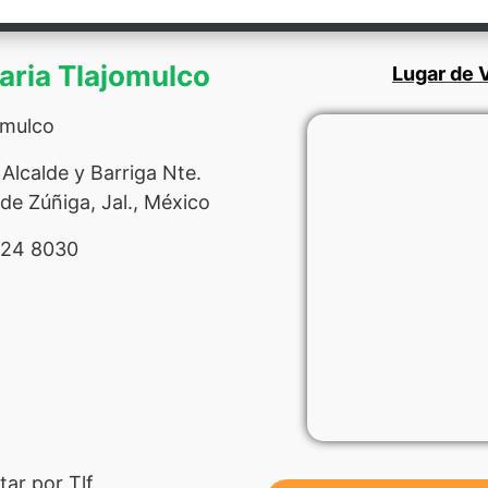
naria Tlajomulco
Lugar de V
omulco
Alcalde y Barriga Nte.
de Zúñiga, Jal., México
524 8030
ar por Tlf