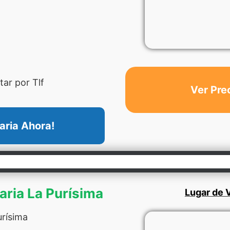
ar por Tlf
Ver Pre
aria Ahora!
naria La Purísima
Lugar de V
urísima