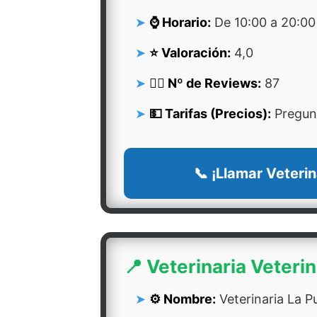
⌚ Horario:
De 10:00 a 20:00
⭐ Valoración:
4,0
👍🏻 Nº de Reviews:
87
💵 Tarifas (Precios):
Pregunt
📞 ¡Llamar Veterin
📍 Veterinaria Veteri
⚙️ Nombre:
Veterinaria La P