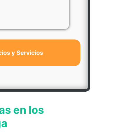
cios y Servicios
as en los
ga