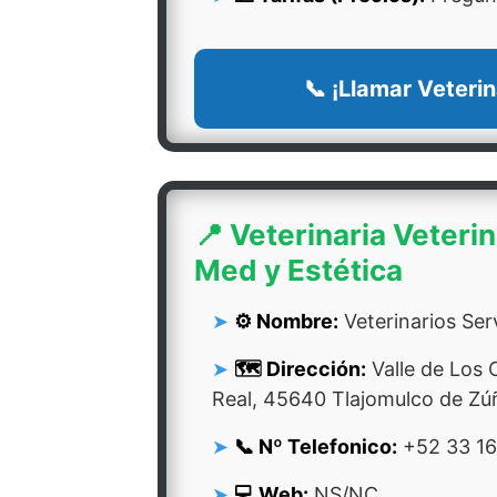
📞 ¡Llamar Veterin
📍 Veterinaria Veteri
Med y Estética
⚙️ Nombre:
Veterinarios Ser
🗺️ Dirección:
Valle de Los
Real, 45640 Tlajomulco de Zúñ
📞 Nº Telefonico:
+52 33 1
💻 Web:
NS/NC