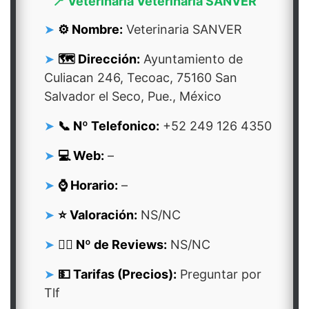
📍 Veterinaria Veterinaria SANVER
⚙️ Nombre:
Veterinaria SANVER
🗺️ Dirección:
Ayuntamiento de
Culiacan 246, Tecoac, 75160 San
Salvador el Seco, Pue., México
📞 Nº Telefonico:
+52 249 126 4350
💻 Web:
–
⌚ Horario:
–
⭐ Valoración:
NS/NC
👍🏻 Nº de Reviews:
NS/NC
💵 Tarifas (Precios):
Preguntar por
Tlf