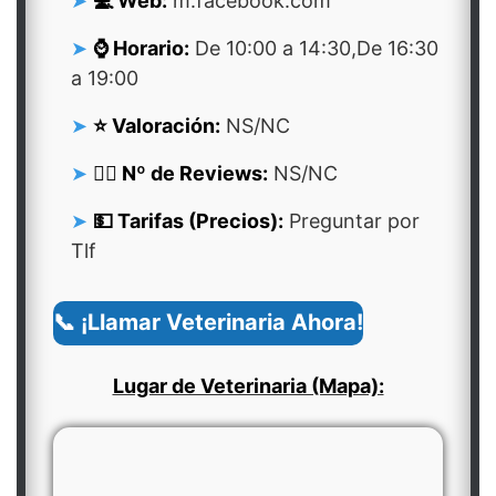
💻 Web:
m.facebook.com
⌚ Horario:
De 10:00 a 14:30,De 16:30
a 19:00
⭐ Valoración:
NS/NC
👍🏻 Nº de Reviews:
NS/NC
💵 Tarifas (Precios):
Preguntar por
Tlf
📞 ¡Llamar Veterinaria Ahora!
Lugar de Veterinaria (Mapa):