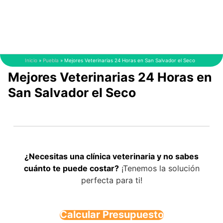
Saltar
al
contenido
Inicio
»
Puebla
»
Mejores Veterinarias 24 Horas en San Salvador el Seco
Mejores Veterinarias 24 Horas en
San Salvador el Seco
¿Necesitas una clínica veterinaria y no sabes
cuánto te puede costar?
¡Tenemos la solución
perfecta para ti!
Calcular Presupuesto