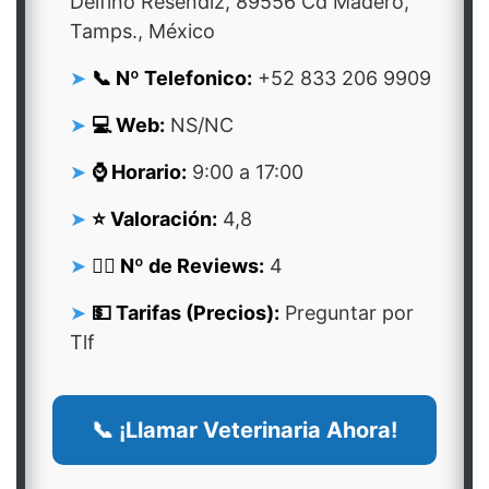
Delfino Reséndiz, 89556 Cd Madero,
Tamps., México
📞 Nº Telefonico:
+52 833 206 9909
💻 Web:
NS/NC
⌚ Horario:
9:00 a 17:00
⭐ Valoración:
4,8
👍🏻 Nº de Reviews:
4
💵 Tarifas (Precios):
Preguntar por
Tlf
📞 ¡Llamar Veterinaria Ahora!