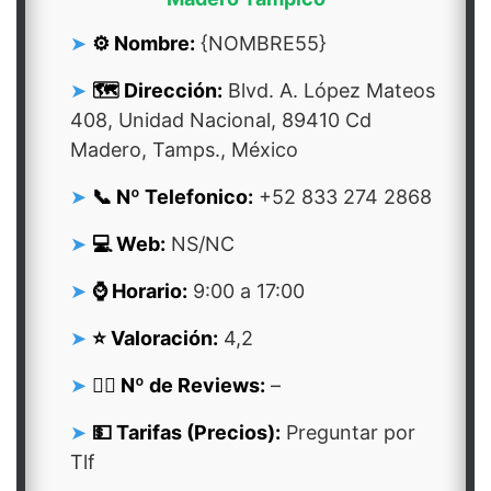
⚙️ Nombre:
{NOMBRE55}
🗺️ Dirección:
Blvd. A. López Mateos
408, Unidad Nacional, 89410 Cd
Madero, Tamps., México
📞 Nº Telefonico:
+52 833 274 2868
💻 Web:
NS/NC
⌚ Horario:
9:00 a 17:00
⭐ Valoración:
4,2
👍🏻 Nº de Reviews:
–
💵 Tarifas (Precios):
Preguntar por
Tlf