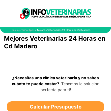
Saltar
al
contenido
Inicio
»
Tamaulipas
»
Mejores Veterinarias 24 Horas en Cd Madero
Mejores Veterinarias 24 Horas en
Cd Madero
¿Necesitas una clínica veterinaria y no sabes
cuánto te puede costar?
¡Tenemos la solución
perfecta para ti!
Calcular Presupuesto