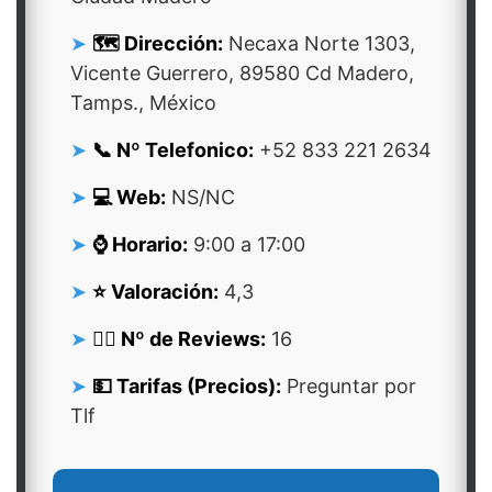
🗺️ Dirección:
Necaxa Norte 1303,
Vicente Guerrero, 89580 Cd Madero,
Tamps., México
📞 Nº Telefonico:
+52 833 221 2634
💻 Web:
NS/NC
⌚ Horario:
9:00 a 17:00
⭐ Valoración:
4,3
👍🏻 Nº de Reviews:
16
💵 Tarifas (Precios):
Preguntar por
Tlf