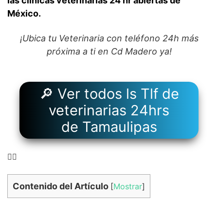
las clínicas veterinarias 24 hr abiertas de
México.
¡Ubica tu Veterinaria con teléfono 24h más
próxima a ti en Cd Madero ya!
🔎 Ver todos ls Tlf de
veterinarias 24hrs
de Tamaulipas
👉🏻
Contenido del Artículo
[
Mostrar
]