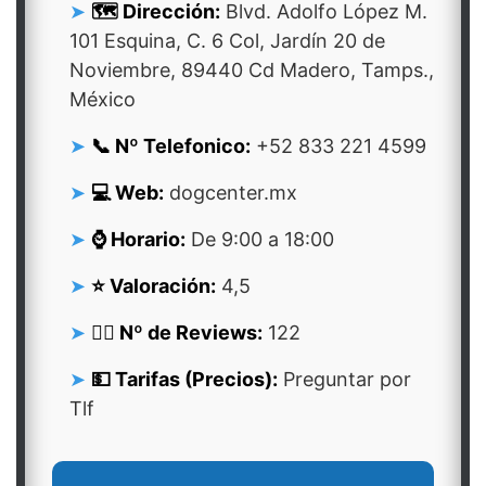
🗺️ Dirección:
Blvd. Adolfo López M.
101 Esquina, C. 6 Col, Jardín 20 de
Noviembre, 89440 Cd Madero, Tamps.,
México
📞 Nº Telefonico:
+52 833 221 4599
💻 Web:
dogcenter.mx
⌚ Horario:
De 9:00 a 18:00
⭐ Valoración:
4,5
👍🏻 Nº de Reviews:
122
💵 Tarifas (Precios):
Preguntar por
Tlf