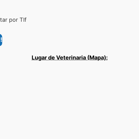
ar por Tlf
!
Lugar de Veterinaria (Mapa):