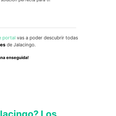
e portal
vas a poder descubrir todas
tes
de Jalacingo.
ana enseguida!
alacingo? Los