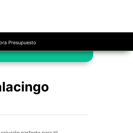
ora Presupuesto
alacingo
solución perfecta para ti!