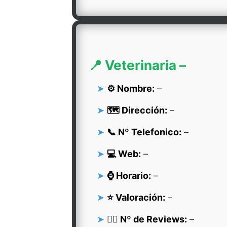
📍 Veterinaria –
⚙️ Nombre:
–
🗺️ Dirección:
–
📞 Nº Telefonico:
–
💻 Web:
–
⌚ Horario:
–
⭐ Valoración:
–
👍🏻 Nº de Reviews:
–