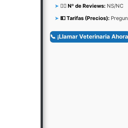
👍🏻 Nº de Reviews:
NS/NC
💵 Tarifas (Precios):
Pregunt
📞 ¡Llamar Veterinaria Ahora