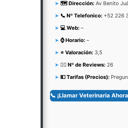
🗺️ Dirección:
Av Benito Juá
📞 Nº Telefonico:
+52 226 3
💻 Web:
–
⌚ Horario:
–
⭐ Valoración:
3,5
👍🏻 Nº de Reviews:
26
💵 Tarifas (Precios):
Pregunt
📞 ¡Llamar Veterinaria Ahora