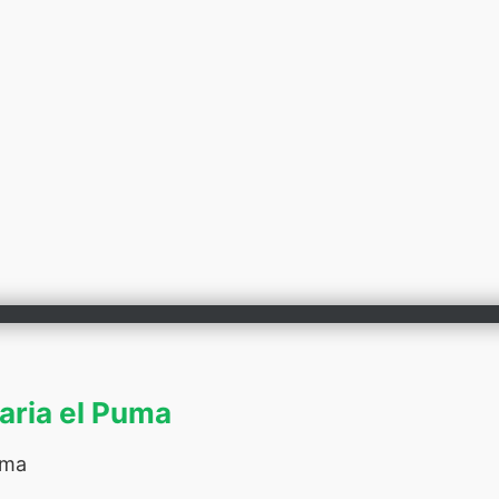
naria el Puma
uma