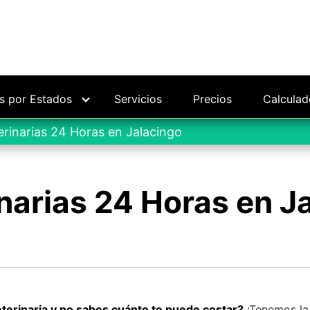
as por Estados
Servicios
Precios
Calculad
erinarias 24 Horas en Jalacingo
narias 24 Horas en J
eterinaria y no sabes cuánto te puede costar?
¡Tenemos la 