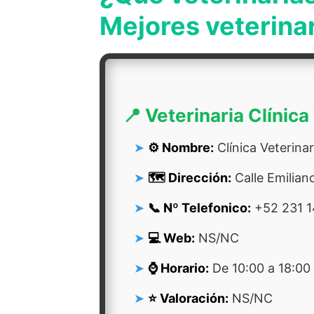
Mejores veterina
📍 Veterinaria Clínic
⚙️ Nombre:
Clínica Veterina
🗺️ Dirección:
Calle Emilian
📞 Nº Telefonico:
+52 231 1
💻 Web:
NS/NC
⌚ Horario:
De 10:00 a 18:00
⭐ Valoración:
NS/NC