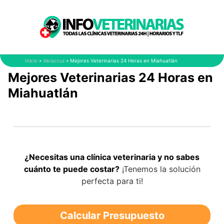
Saltar
al
contenido
Inicio
»
Veracruz
»
Mejores Veterinarias 24 Horas en Miahuatlán
Mejores Veterinarias 24 Horas en
Miahuatlán
¿Necesitas una clínica veterinaria y no sabes
cuánto te puede costar?
¡Tenemos la solución
perfecta para ti!
Calcular Presupuesto