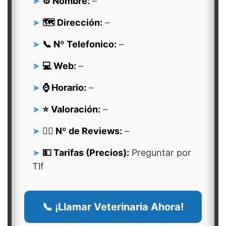
⚙️ Nombre:
–
🗺️ Dirección:
–
📞 Nº Telefonico:
–
💻 Web:
–
⌚ Horario:
–
⭐ Valoración:
–
👍🏻 Nº de Reviews:
–
💵 Tarifas (Precios):
Preguntar por
Tlf
📞 ¡Llamar Veterinaria Ahora!