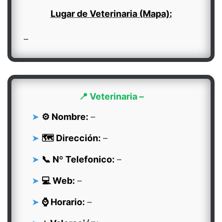
Lugar de Veterinaria (Mapa):
–
📍 Veterinaria –
⚙️ Nombre:
–
🗺️ Dirección:
–
📞 Nº Telefonico:
–
💻 Web:
–
⌚ Horario:
–