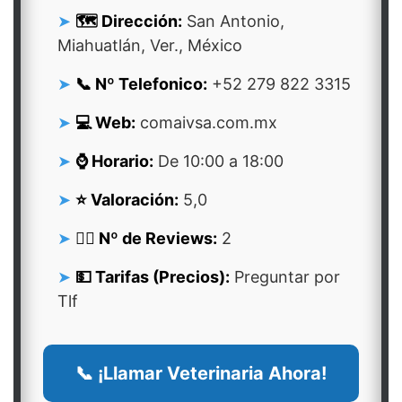
🗺️ Dirección:
San Antonio,
Miahuatlán, Ver., México
📞 Nº Telefonico:
+52 279 822 3315
💻 Web:
comaivsa.com.mx
⌚ Horario:
De 10:00 a 18:00
⭐ Valoración:
5,0
👍🏻 Nº de Reviews:
2
💵 Tarifas (Precios):
Preguntar por
Tlf
📞 ¡Llamar Veterinaria Ahora!