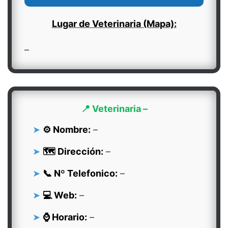
Lugar de Veterinaria (Mapa):
–
📍 Veterinaria –
⚙️ Nombre:
–
🗺️ Dirección:
–
📞 Nº Telefonico:
–
💻 Web:
–
⌚ Horario:
–