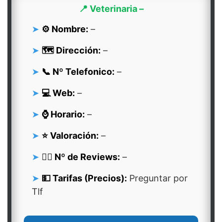
📍 Veterinaria –
⚙️ Nombre:
–
🗺️ Dirección:
–
📞 Nº Telefonico:
–
💻 Web:
–
⌚ Horario:
–
⭐ Valoración:
–
👍🏻 Nº de Reviews:
–
💵 Tarifas (Precios):
Preguntar por
Tlf