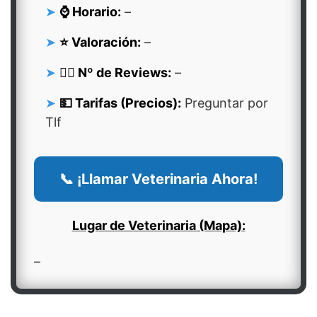
⌚ Horario:
–
⭐ Valoración:
–
👍🏻 Nº de Reviews:
–
💵 Tarifas (Precios):
Preguntar por
Tlf
📞 ¡Llamar Veterinaria Ahora!
Lugar de Veterinaria (Mapa):
–