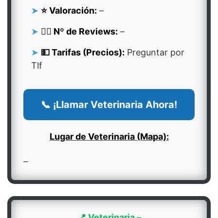
⭐ Valoración:
–
👍🏻 Nº de Reviews:
–
💵 Tarifas (Precios):
Preguntar por
Tlf
📞 ¡Llamar Veterinaria Ahora!
Lugar de Veterinaria (Mapa):
–
📍 Veterinaria –