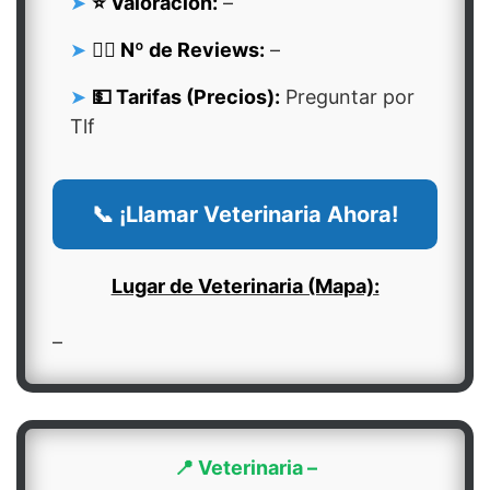
⭐ Valoración:
–
👍🏻 Nº de Reviews:
–
💵 Tarifas (Precios):
Preguntar por
Tlf
📞 ¡Llamar Veterinaria Ahora!
Lugar de Veterinaria (Mapa):
–
📍 Veterinaria –