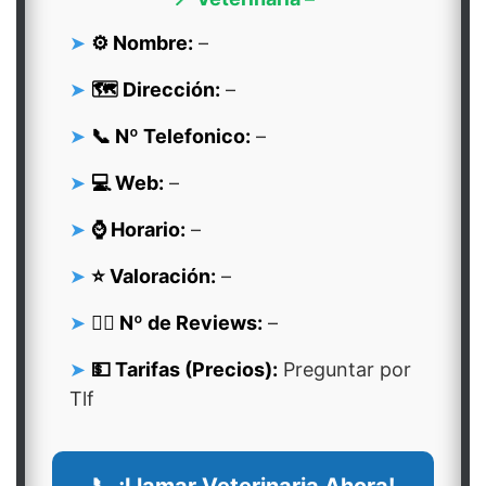
⚙️ Nombre:
–
🗺️ Dirección:
–
📞 Nº Telefonico:
–
💻 Web:
–
⌚ Horario:
–
⭐ Valoración:
–
👍🏻 Nº de Reviews:
–
💵 Tarifas (Precios):
Preguntar por
Tlf