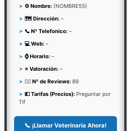
⚙️ Nombre:
{NOMBRE55}
🗺️ Dirección:
–
📞 Nº Telefonico:
–
💻 Web:
–
⌚ Horario:
–
⭐ Valoración:
–
👍🏻 Nº de Reviews:
89
💵 Tarifas (Precios):
Preguntar por
Tlf
📞 ¡Llamar Veterinaria Ahora!