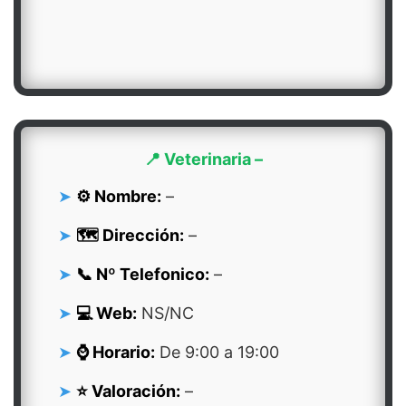
📍 Veterinaria –
⚙️ Nombre:
–
🗺️ Dirección:
–
📞 Nº Telefonico:
–
💻 Web:
NS/NC
⌚ Horario:
De 9:00 a 19:00
⭐ Valoración:
–