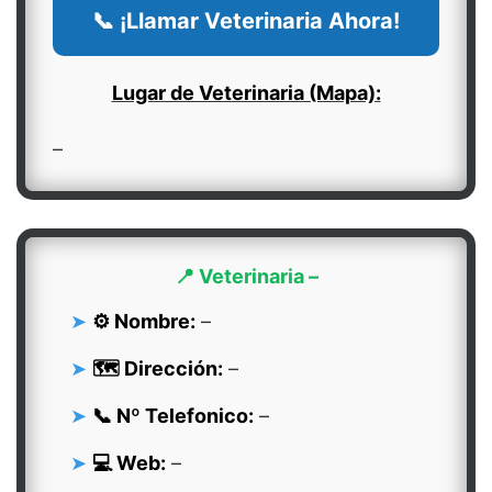
📞 ¡Llamar Veterinaria Ahora!
Lugar de Veterinaria (Mapa):
–
📍 Veterinaria –
⚙️ Nombre:
–
🗺️ Dirección:
–
📞 Nº Telefonico:
–
💻 Web:
–