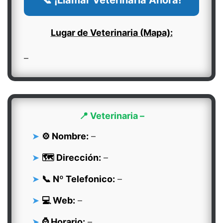
📞 ¡Llamar Veterinaria Ahora!
Lugar de Veterinaria (Mapa):
–
📍 Veterinaria –
⚙️ Nombre:
–
🗺️ Dirección:
–
📞 Nº Telefonico:
–
💻 Web:
–
⌚ Horario:
–