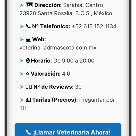
🗺️ Dirección:
Sarabia, Centro,
23920 Santa Rosalía, B.C.S., México
📞 Nº Telefonico:
+52 615 152 1134
💻 Web:
veterinariadrmascota.com.mx
⌚ Horario:
De 9:00 a 20:00
⭐ Valoración:
4,6
👍🏻 Nº de Reviews:
30
💵 Tarifas (Precios):
Preguntar por
Tlf
📞 ¡Llamar Veterinaria Ahora!