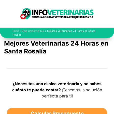
Saltar
al
contenido
Inicio
»
Baja California Sur
»
Mejores Veterinarias 24 Horas en Santa
Rosalía
Mejores Veterinarias 24 Horas en
Santa Rosalía
¿Necesitas una clínica veterinaria y no sabes
cuánto te puede costar?
¡Tenemos la solución
perfecta para ti!
Calcular Presupuesto