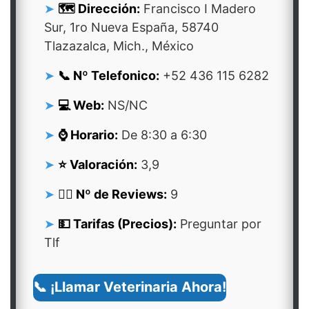
🗺️ Dirección:
Francisco I Madero
Sur, 1ro Nueva España, 58740
Tlazazalca, Mich., México
📞 Nº Telefonico:
+52 436 115 6282
💻 Web:
NS/NC
⌚ Horario:
De 8:30 a 6:30
⭐ Valoración:
3,9
👍🏻 Nº de Reviews:
9
💵 Tarifas (Precios):
Preguntar por
Tlf
📞 ¡Llamar Veterinaria Ahora!