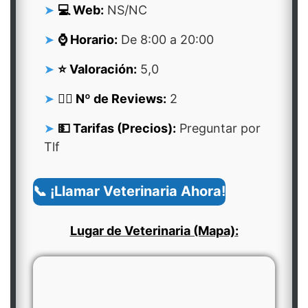
💻 Web:
NS/NC
⌚ Horario:
De 8:00 a 20:00
⭐ Valoración:
5,0
👍🏻 Nº de Reviews:
2
💵 Tarifas (Precios):
Preguntar por
Tlf
📞 ¡Llamar Veterinaria Ahora!
Lugar de Veterinaria (Mapa):