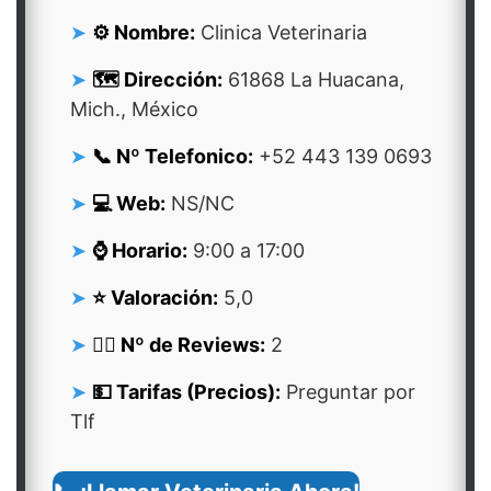
⚙️ Nombre:
Clinica Veterinaria
🗺️ Dirección:
61868 La Huacana,
Mich., México
📞 Nº Telefonico:
+52 443 139 0693
💻 Web:
NS/NC
⌚ Horario:
9:00 a 17:00
⭐ Valoración:
5,0
👍🏻 Nº de Reviews:
2
💵 Tarifas (Precios):
Preguntar por
Tlf