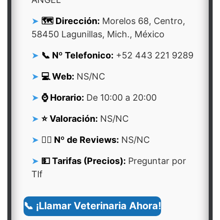
🗺️ Dirección:
Morelos 68, Centro,
58450 Lagunillas, Mich., México
📞 Nº Telefonico:
+52 443 221 9289
💻 Web:
NS/NC
⌚ Horario:
De 10:00 a 20:00
⭐ Valoración:
NS/NC
👍🏻 Nº de Reviews:
NS/NC
💵 Tarifas (Precios):
Preguntar por
Tlf
📞 ¡Llamar Veterinaria Ahora!