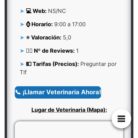
💻 Web:
NS/NC
⌚ Horario:
9:00 a 17:00
⭐ Valoración:
5,0
👍🏻 Nº de Reviews:
1
💵 Tarifas (Precios):
Preguntar por
Tlf
📞 ¡Llamar Veterinaria Ahora!
Lugar de Veterinaria (Mapa):