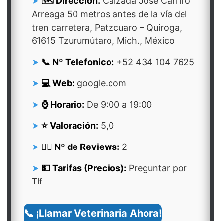
🗺️ Dirección:
Calzada José Carrillo
Arreaga 50 metros antes de la vía del
tren carretera, Patzcuaro – Quiroga,
61615 Tzurumútaro, Mich., México
📞 Nº Telefonico:
+52 434 104 7625
💻 Web:
google.com
⌚ Horario:
De 9:00 a 19:00
⭐ Valoración:
5,0
👍🏻 Nº de Reviews:
2
💵 Tarifas (Precios):
Preguntar por
Tlf
📞 ¡Llamar Veterinaria Ahora!