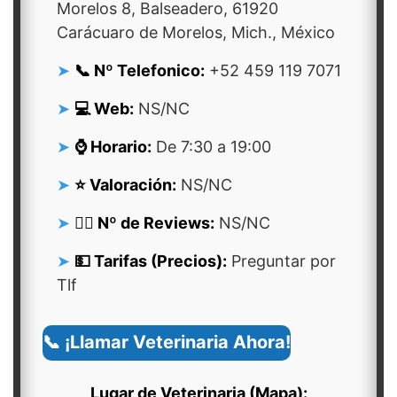
Morelos 8, Balseadero, 61920
Carácuaro de Morelos, Mich., México
📞 Nº Telefonico:
+52 459 119 7071
💻 Web:
NS/NC
⌚ Horario:
De 7:30 a 19:00
⭐ Valoración:
NS/NC
👍🏻 Nº de Reviews:
NS/NC
💵 Tarifas (Precios):
Preguntar por
Tlf
📞 ¡Llamar Veterinaria Ahora!
Lugar de Veterinaria (Mapa):