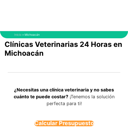
Saltar
al
contenido
Inicio
»
Michoacán
Clínicas Veterinarias 24 Horas en
Michoacán
¿Necesitas una clínica veterinaria y no sabes
cuánto te puede costar?
¡Tenemos la solución
perfecta para ti!
Calcular Presupuesto