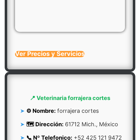
Ver Precios y Servicios
📍 Veterinaria forrajera cortes
⚙️ Nombre:
forrajera cortes
🗺️ Dirección:
61712 Mich., México
📞 Nº Telefonico:
+52 425 121 9472