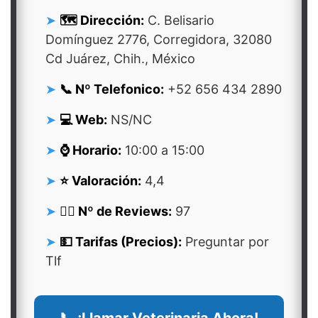
🗺️ Dirección:
C. Belisario
Domínguez 2776, Corregidora, 32080
Cd Juárez, Chih., México
📞 Nº Telefonico:
+52 656 434 2890
💻 Web:
NS/NC
⌚ Horario:
10:00 a 15:00
⭐ Valoración:
4,4
👍🏻 Nº de Reviews:
97
💵 Tarifas (Precios):
Preguntar por
Tlf