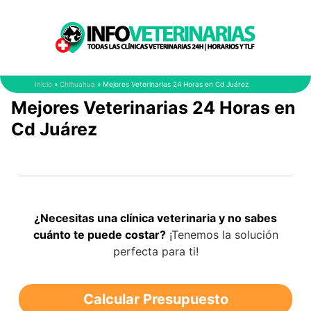
Saltar
al
contenido
Inicio
»
Chihuahua
»
Mejores Veterinarias 24 Horas en Cd Juárez
Mejores Veterinarias 24 Horas en
Cd Juárez
¿Necesitas una clínica veterinaria y no sabes
cuánto te puede costar?
¡Tenemos la solución
perfecta para ti!
Calcular Presupuesto