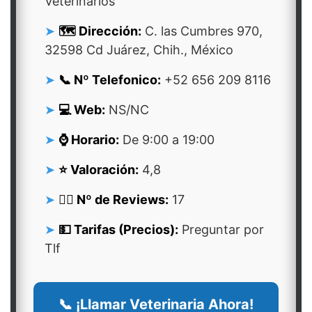
Veterinarios
🗺️ Dirección:
C. las Cumbres 970,
32598 Cd Juárez, Chih., México
📞 Nº Telefonico:
+52 656 209 8116
💻 Web:
NS/NC
⌚ Horario:
De 9:00 a 19:00
⭐ Valoración:
4,8
👍🏻 Nº de Reviews:
17
💵 Tarifas (Precios):
Preguntar por
Tlf
📞 ¡Llamar Veterinaria Ahora!