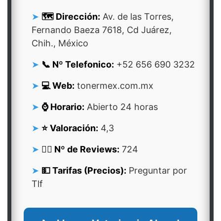
🗺️ Dirección:
Av. de las Torres,
Fernando Baeza 7618, Cd Juárez,
Chih., México
📞 Nº Telefonico:
+52 656 690 3232
💻 Web:
tonermex.com.mx
⌚ Horario:
Abierto 24 horas
⭐ Valoración:
4,3
👍🏻 Nº de Reviews:
724
💵 Tarifas (Precios):
Preguntar por
Tlf