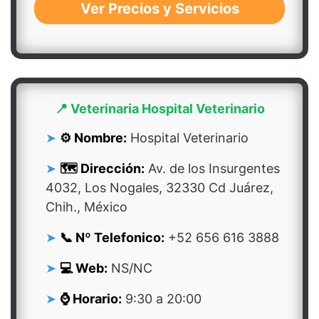
Ver Precios y Servicios
📍 Veterinaria Hospital Veterinario
⚙️ Nombre:
Hospital Veterinario
🗺️ Dirección:
Av. de los Insurgentes
4032, Los Nogales, 32330 Cd Juárez,
Chih., México
📞 Nº Telefonico:
+52 656 616 3888
💻 Web:
NS/NC
⌚ Horario:
9:30 a 20:00