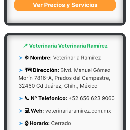
Ver Precios y Servicios
📍 Veterinaria Veterinaria Ramírez
⚙️ Nombre:
Veterinaria Ramírez
🗺️ Dirección:
Blvd. Manuel Gómez
Morín 7816-A, Prados del Campestre,
32460 Cd Juárez, Chih., México
📞 Nº Telefonico:
+52 656 623 9060
💻 Web:
veterinariaramirez.com.mx
⌚ Horario:
Cerrado