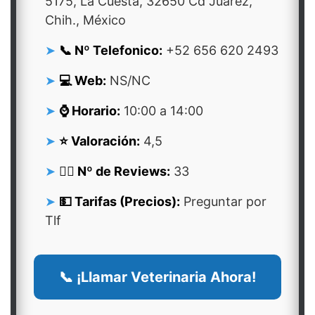
5175, La Cuesta, 32650 Cd Juárez,
Chih., México
📞 Nº Telefonico:
+52 656 620 2493
💻 Web:
NS/NC
⌚ Horario:
10:00 a 14:00
⭐ Valoración:
4,5
👍🏻 Nº de Reviews:
33
💵 Tarifas (Precios):
Preguntar por
Tlf
📞 ¡Llamar Veterinaria Ahora!