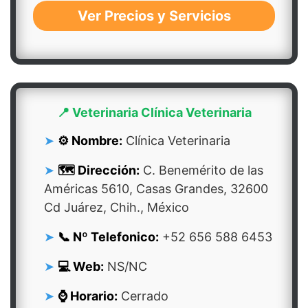
Ver Precios y Servicios
📍 Veterinaria Clínica Veterinaria
⚙️ Nombre:
Clínica Veterinaria
🗺️ Dirección:
C. Benemérito de las
Américas 5610, Casas Grandes, 32600
Cd Juárez, Chih., México
📞 Nº Telefonico:
+52 656 588 6453
💻 Web:
NS/NC
⌚ Horario:
Cerrado