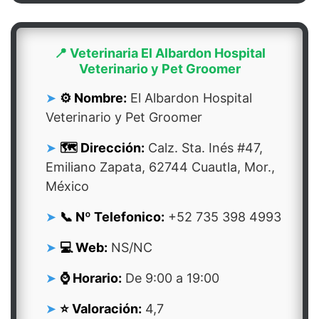
📍 Veterinaria El Albardon Hospital
Veterinario y Pet Groomer
⚙️ Nombre:
El Albardon Hospital
Veterinario y Pet Groomer
🗺️ Dirección:
Calz. Sta. Inés #47,
Emiliano Zapata, 62744 Cuautla, Mor.,
México
📞 Nº Telefonico:
+52 735 398 4993
💻 Web:
NS/NC
⌚ Horario:
De 9:00 a 19:00
⭐ Valoración:
4,7