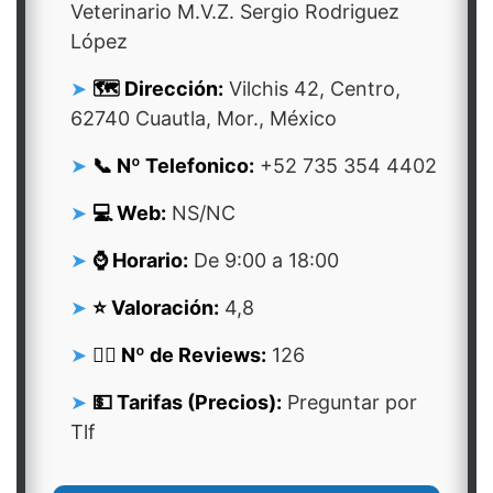
Veterinario M.V.Z. Sergio Rodriguez
López
🗺️ Dirección:
Vilchis 42, Centro,
62740 Cuautla, Mor., México
📞 Nº Telefonico:
+52 735 354 4402
💻 Web:
NS/NC
⌚ Horario:
De 9:00 a 18:00
⭐ Valoración:
4,8
👍🏻 Nº de Reviews:
126
💵 Tarifas (Precios):
Preguntar por
Tlf