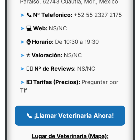
Paraiso, 62743 Cuautla, Mor., México
📞 Nº Telefonico:
+52 55 2327 2175
💻 Web:
NS/NC
⌚ Horario:
De 10:30 a 19:30
⭐ Valoración:
NS/NC
👍🏻 Nº de Reviews:
NS/NC
💵 Tarifas (Precios):
Preguntar por
Tlf
📞 ¡Llamar Veterinaria Ahora!
Lugar de Veterinaria (Mapa):