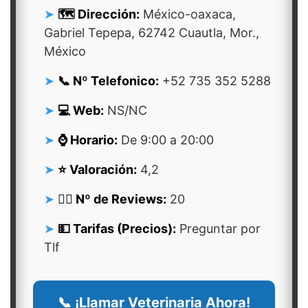
🗺️ Dirección:
México-oaxaca,
Gabriel Tepepa, 62742 Cuautla, Mor.,
México
📞 Nº Telefonico:
+52 735 352 5288
💻 Web:
NS/NC
⌚ Horario:
De 9:00 a 20:00
⭐ Valoración:
4,2
👍🏻 Nº de Reviews:
20
💵 Tarifas (Precios):
Preguntar por
Tlf
📞 ¡Llamar Veterinaria Ahora!