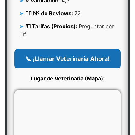
⭐ Valoración:
4,5
👍🏻 Nº de Reviews:
72
💵 Tarifas (Precios):
Preguntar por
Tlf
📞 ¡Llamar Veterinaria Ahora!
Lugar de Veterinaria (Mapa):