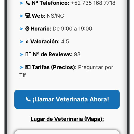
📞 Nº Telefonico:
+52 735 168 7718
💻 Web:
NS/NC
⌚ Horario:
De 9:00 a 19:00
⭐ Valoración:
4,5
👍🏻 Nº de Reviews:
93
💵 Tarifas (Precios):
Preguntar por
Tlf
📞 ¡Llamar Veterinaria Ahora!
Lugar de Veterinaria (Mapa):