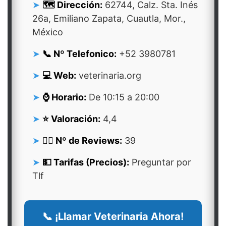
🗺️ Dirección:
62744, Calz. Sta. Inés
26a, Emiliano Zapata, Cuautla, Mor.,
México
📞 Nº Telefonico:
+52 3980781
💻 Web:
veterinaria.org
⌚ Horario:
De 10:15 a 20:00
⭐ Valoración:
4,4
👍🏻 Nº de Reviews:
39
💵 Tarifas (Precios):
Preguntar por
Tlf
📞 ¡Llamar Veterinaria Ahora!