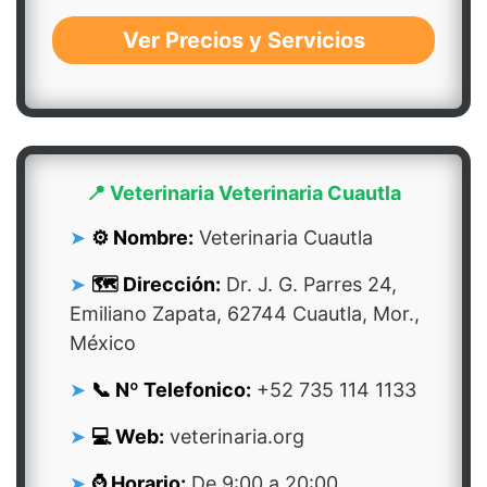
Ver Precios y Servicios
📍 Veterinaria Veterinaria Cuautla
⚙️ Nombre:
Veterinaria Cuautla
🗺️ Dirección:
Dr. J. G. Parres 24,
Emiliano Zapata, 62744 Cuautla, Mor.,
México
📞 Nº Telefonico:
+52 735 114 1133
💻 Web:
veterinaria.org
⌚ Horario:
De 9:00 a 20:00