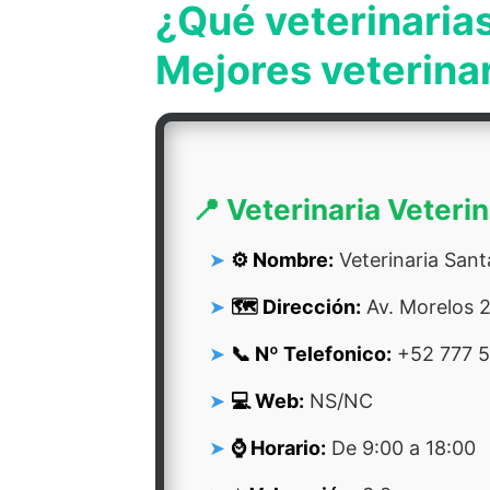
¿Qué veterinaria
Mejores veterina
📍 Veterinaria Veteri
⚙️ Nombre:
Veterinaria Sant
🗺️ Dirección:
Av. Morelos 2
📞 Nº Telefonico:
+52 777 5
💻 Web:
NS/NC
⌚ Horario:
De 9:00 a 18:00