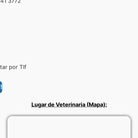
41 3772
ar por Tlf
!
Lugar de Veterinaria (Mapa):