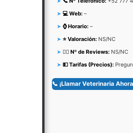
📞 Nº Telefonico:
+52 777 4
💻 Web:
–
⌚ Horario:
–
⭐ Valoración:
NS/NC
👍🏻 Nº de Reviews:
NS/NC
💵 Tarifas (Precios):
Pregunt
📞 ¡Llamar Veterinaria Ahora