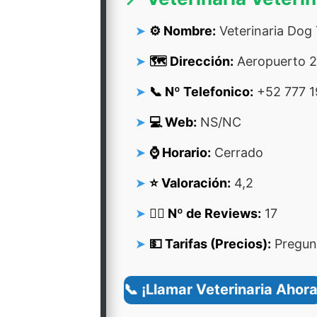
⚙️ Nombre:
Veterinaria Dog
🗺️ Dirección:
Aeropuerto 2
📞 Nº Telefonico:
+52 777 1
💻 Web:
NS/NC
⌚ Horario:
Cerrado
⭐ Valoración:
4,2
👍🏻 Nº de Reviews:
17
💵 Tarifas (Precios):
Pregunt
📞 ¡Llamar Veterinaria Ahora