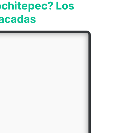
ochitepec? Los
tacadas