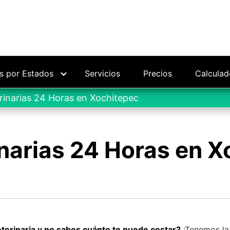
as por Estados
Servicios
Precios
Calculad
rinarias 24 Horas en Xochitepec
narias 24 Horas en X
eterinaria y no sabes cuánto te puede costar?
¡Tenemos la 