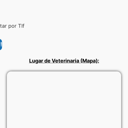
ar por Tlf
!
Lugar de Veterinaria (Mapa):