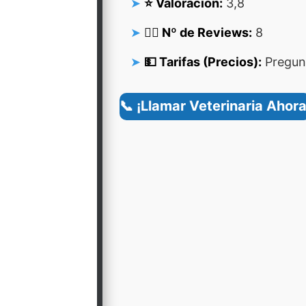
⭐ Valoración:
3,8
👍🏻 Nº de Reviews:
8
💵 Tarifas (Precios):
Pregunt
📞 ¡Llamar Veterinaria Ahora