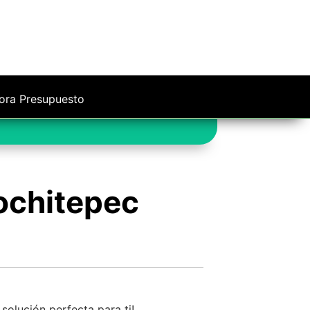
ora Presupuesto
ochitepec
solución perfecta para ti!