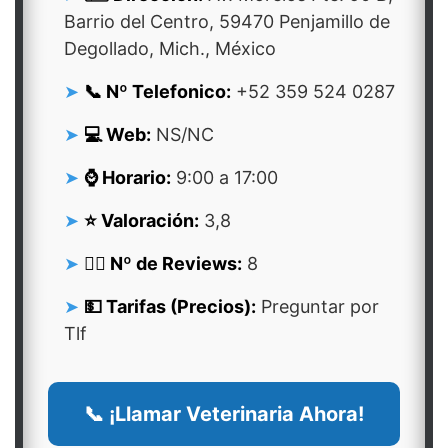
Barrio del Centro, 59470 Penjamillo de
Degollado, Mich., México
📞 Nº Telefonico:
+52 359 524 0287
💻 Web:
NS/NC
⌚ Horario:
9:00 a 17:00
⭐ Valoración:
3,8
👍🏻 Nº de Reviews:
8
💵 Tarifas (Precios):
Preguntar por
Tlf
📞 ¡Llamar Veterinaria Ahora!