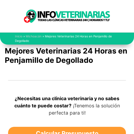
Saltar
al
contenido
Inicio
»
Michoacán
»
Mejores Veterinarias 24 Horas en Penjamillo de
Degollado
Mejores Veterinarias 24 Horas en
Penjamillo de Degollado
¿Necesitas una clínica veterinaria y no sabes
cuánto te puede costar?
¡Tenemos la solución
perfecta para ti!
Calcular Presupuesto