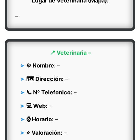
Lugar de Veterinaria (Mapa):
–
📍 Veterinaria –
⚙️ Nombre:
–
🗺️ Dirección:
–
📞 Nº Telefonico:
–
💻 Web:
–
⌚ Horario:
–
⭐ Valoración:
–