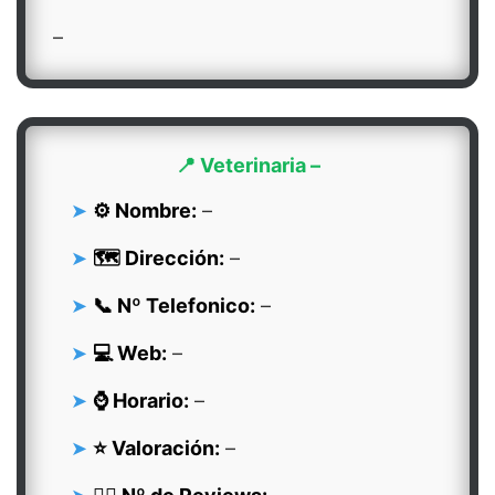
–
📍 Veterinaria –
⚙️ Nombre:
–
🗺️ Dirección:
–
📞 Nº Telefonico:
–
💻 Web:
–
⌚ Horario:
–
⭐ Valoración:
–