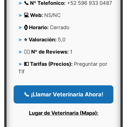
📞 Nº Telefonico:
+52 596 933 0487
💻 Web:
NS/NC
⌚ Horario:
Cerrado
⭐ Valoración:
5,0
👍🏻 Nº de Reviews:
1
💵 Tarifas (Precios):
Preguntar por
Tlf
📞 ¡Llamar Veterinaria Ahora!
Lugar de Veterinaria (Mapa):