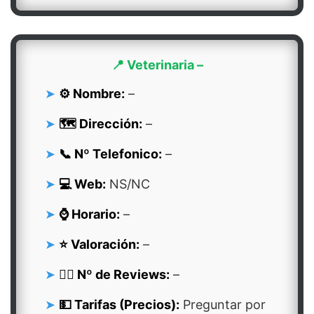
📍 Veterinaria –
⚙️ Nombre:
–
🗺️ Dirección:
–
📞 Nº Telefonico:
–
💻 Web:
NS/NC
⌚ Horario:
–
⭐ Valoración:
–
👍🏻 Nº de Reviews:
–
💵 Tarifas (Precios):
Preguntar por