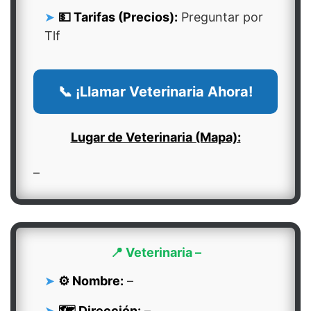
💵 Tarifas (Precios):
Preguntar por
Tlf
📞 ¡Llamar Veterinaria Ahora!
Lugar de Veterinaria (Mapa):
–
📍 Veterinaria –
⚙️ Nombre:
–
🗺️ Dirección:
–