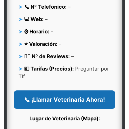
📞 Nº Telefonico:
–
💻 Web:
–
⌚ Horario:
–
⭐ Valoración:
–
👍🏻 Nº de Reviews:
–
💵 Tarifas (Precios):
Preguntar por
Tlf
📞 ¡Llamar Veterinaria Ahora!
Lugar de Veterinaria (Mapa):