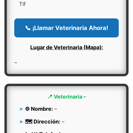
Tlf
📞 ¡Llamar Veterinaria Ahora!
Lugar de Veterinaria (Mapa):
–
📍 Veterinaria –
⚙️ Nombre:
–
🗺️ Dirección:
–