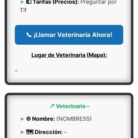
💵 Tarifas (Precios):
Preguntar por
Tlf
📞 ¡Llamar Veterinaria Ahora!
Lugar de Veterinaria (Mapa):
–
📍 Veterinaria –
⚙️ Nombre:
{NOMBRE55}
🗺️ Dirección:
–