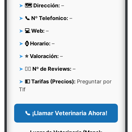
🗺️ Dirección:
–
📞 Nº Telefonico:
–
💻 Web:
–
⌚ Horario:
–
⭐ Valoración:
–
👍🏻 Nº de Reviews:
–
💵 Tarifas (Precios):
Preguntar por
Tlf
📞 ¡Llamar Veterinaria Ahora!