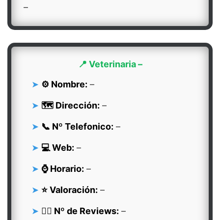
–
📍 Veterinaria –
⚙️ Nombre:
–
🗺️ Dirección:
–
📞 Nº Telefonico:
–
💻 Web:
–
⌚ Horario:
–
⭐ Valoración:
–
👍🏻 Nº de Reviews:
–