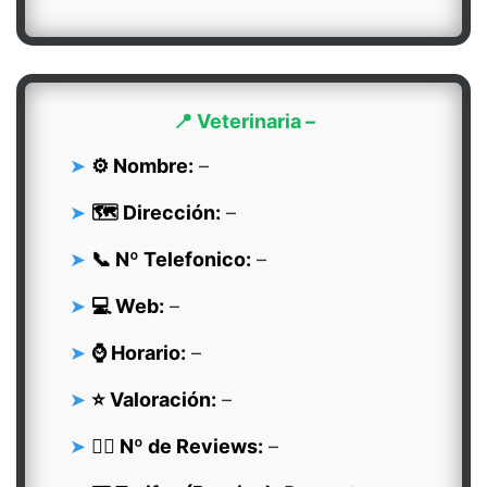
📍 Veterinaria –
⚙️ Nombre:
–
🗺️ Dirección:
–
📞 Nº Telefonico:
–
💻 Web:
–
⌚ Horario:
–
⭐ Valoración:
–
👍🏻 Nº de Reviews:
–