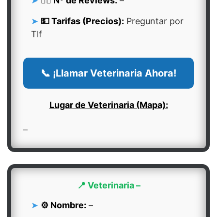
👍🏻 Nº de Reviews:
–
💵 Tarifas (Precios):
Preguntar por
Tlf
📞 ¡Llamar Veterinaria Ahora!
Lugar de Veterinaria (Mapa):
–
📍 Veterinaria –
⚙️ Nombre:
–