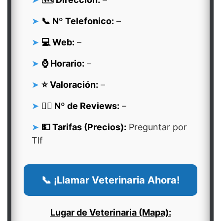
📞 Nº Telefonico:
–
💻 Web:
–
⌚ Horario:
–
⭐ Valoración:
–
👍🏻 Nº de Reviews:
–
💵 Tarifas (Precios):
Preguntar por
Tlf
📞 ¡Llamar Veterinaria Ahora!
Lugar de Veterinaria (Mapa):