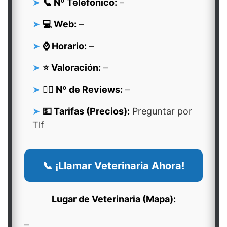
📞 Nº Telefonico:
–
💻 Web:
–
⌚ Horario:
–
⭐ Valoración:
–
👍🏻 Nº de Reviews:
–
💵 Tarifas (Precios):
Preguntar por
Tlf
📞 ¡Llamar Veterinaria Ahora!
Lugar de Veterinaria (Mapa):
–