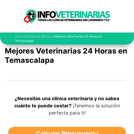
Saltar
al
contenido
Inicio
»
Ciudad de México
»
Mejores Veterinarias 24 Horas en
Temascalapa
Mejores Veterinarias 24 Horas en
Temascalapa
¿Necesitas una clínica veterinaria y no sabes
cuánto te puede costar?
¡Tenemos la solución
perfecta para ti!
Calcular Presupuesto