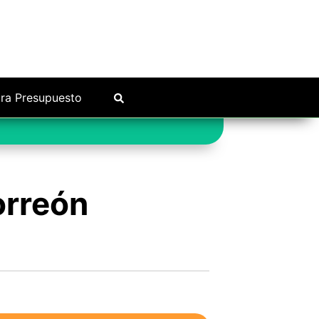
ra Presupuesto
orreón