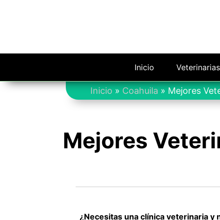
Saltar
al
contenido
Inicio
Veterinaria
Inicio
»
Coahuila
»
Mejores Vet
Mejores Veteri
¿Necesitas una clínica veterinaria y