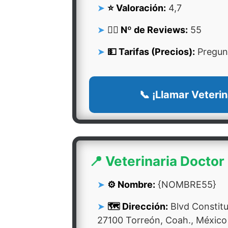
⭐ Valoración:
4,7
👍🏻 Nº de Reviews:
55
💵 Tarifas (Precios):
Pregunt
📞 ¡Llamar Veterin
📍 Veterinaria Doctor
⚙️ Nombre:
{NOMBRE55}
🗺️ Dirección:
Blvd Constituc
27100 Torreón, Coah., México