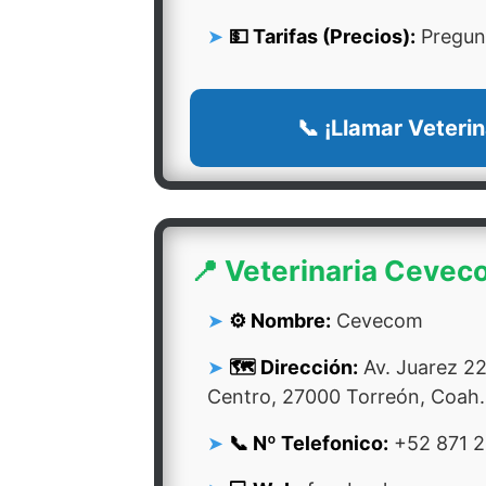
💵 Tarifas (Precios):
Pregunt
📞 ¡Llamar Veterin
📍 Veterinaria Ceve
⚙️ Nombre:
Cevecom
🗺️ Dirección:
Av. Juarez 22
Centro, 27000 Torreón, Coah.
📞 Nº Telefonico:
+52 871 2