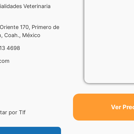
ialidades Veterinaria
riente 170, Primero de
, Coah., México
13 4698
.com
Ver Pre
ar por Tlf