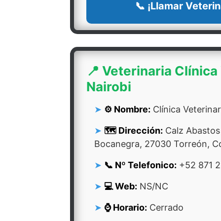
📞 ¡Llamar Veterin
📍 Veterinaria Clínica
Nairobi
⚙️ Nombre:
Clínica Veterinar
🗺️ Dirección:
Calz Abastos 
Bocanegra, 27030 Torreón, C
📞 Nº Telefonico:
+52 871 
💻 Web:
NS/NC
⌚ Horario:
Cerrado