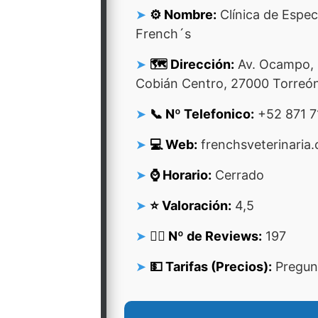
⚙️ Nombre:
Clínica de Espec
French´s
🗺️ Dirección:
Av. Ocampo, O
Cobián Centro, 27000 Torreón
📞 Nº Telefonico:
+52 871 7
💻 Web:
frenchsveterinaria
⌚ Horario:
Cerrado
⭐ Valoración:
4,5
👍🏻 Nº de Reviews:
197
💵 Tarifas (Precios):
Pregunt