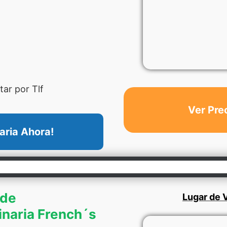
ar por Tlf
Ver Pre
aria Ahora!
 de
Lugar de V
inaria French´s