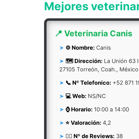
Mejores veterina
📍 Veterinaria Canis
⚙️ Nombre:
Canis
🗺️ Dirección:
La Unión 63 I
27105 Torreón, Coah., México
📞 Nº Telefonico:
+52 871 1
💻 Web:
NS/NC
⌚ Horario:
10:00 a 14:00
⭐ Valoración:
4,2
👍🏻 Nº de Reviews:
38