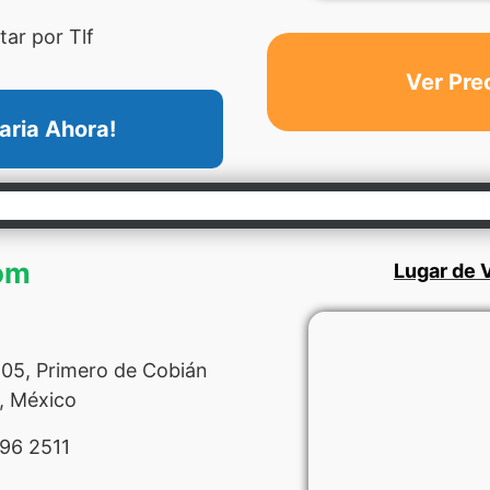
ar por Tlf
Ver Pre
aria Ahora!
com
Lugar de V
05, Primero de Cobián
, México
96 2511