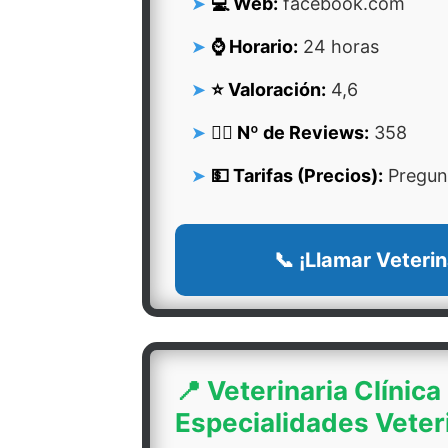
💻 Web:
facebook.com
⌚ Horario:
24 horas
⭐ Valoración:
4,6
👍🏻 Nº de Reviews:
358
💵 Tarifas (Precios):
Pregunt
📞 ¡Llamar Veterin
📍 Veterinaria Clínica
Especialidades Veter