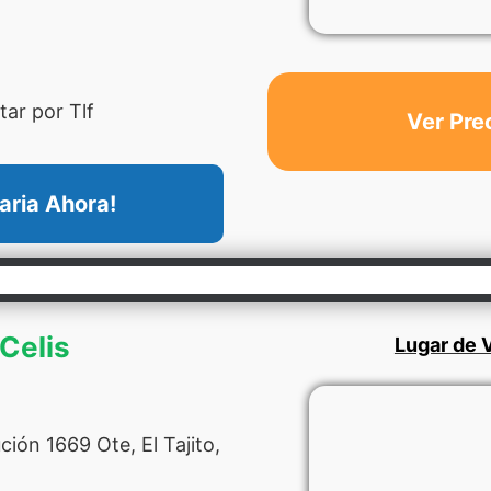
ar por Tlf
Ver Pre
aria Ahora!
 Celis
Lugar de V
ión 1669 Ote, El Tajito,