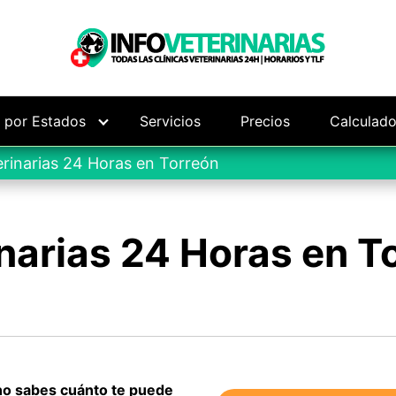
s por Estados
Servicios
Precios
Calculado
erinarias 24 Horas en Torreón
narias 24 Horas en T
 no sabes cuánto te puede