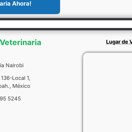
aria Ahora!
 Veterinaria
Lugar de V
ia Nairobi
136-Local 1,
oah., México
295 5245