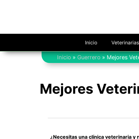
Saltar
al
contenido
Inicio
Veterinaria
Inicio
»
Guerrero
»
Mejores Vet
Mejores Veteri
¿Necesitas una clínica veterinaria y