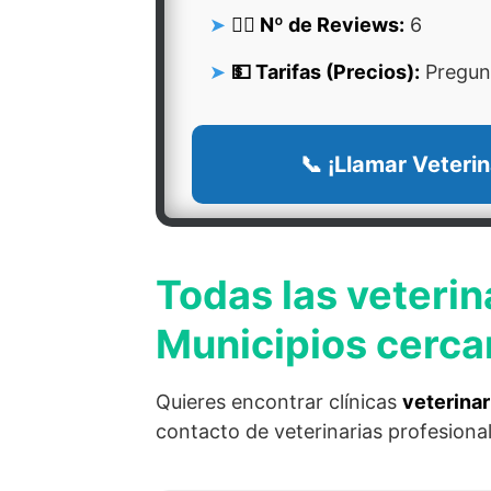
👍🏻 Nº de Reviews:
6
💵 Tarifas (Precios):
Pregunt
📞 ¡Llamar Veterin
Todas las veterin
Municipios cerca
Quieres encontrar clínicas
veterinar
contacto de veterinarias profesiona