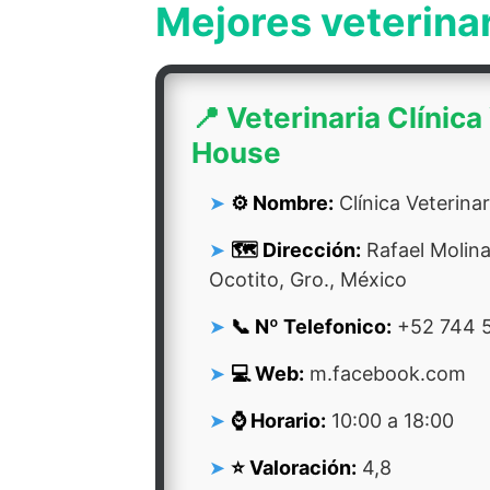
Mejores veterina
📍 Veterinaria Clínica
House
⚙️ Nombre:
Clínica Veterina
🗺️ Dirección:
Rafael Molin
Ocotito, Gro., México
📞 Nº Telefonico:
+52 744 
💻 Web:
m.facebook.com
⌚ Horario:
10:00 a 18:00
⭐ Valoración:
4,8