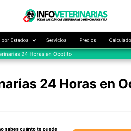
s por Estados
Servicios
Precios
Calculado
erinarias 24 Horas en Ocotito
narias 24 Horas en O
 no sabes cuánto te puede