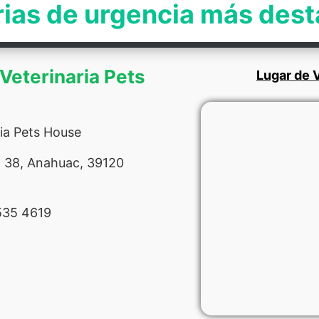
rias de urgencia más des
 Veterinaria Pets
Lugar de V
ria Pets House
a 38, Anahuac, 39120
535 4619