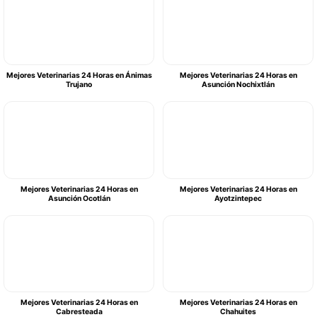
Mejores Veterinarias 24 Horas en Ánimas
Mejores Veterinarias 24 Horas en
Trujano
Asunción Nochixtlán
Mejores Veterinarias 24 Horas en
Mejores Veterinarias 24 Horas en
Asunción Ocotlán
Ayotzintepec
Mejores Veterinarias 24 Horas en
Mejores Veterinarias 24 Horas en
Cabresteada
Chahuites