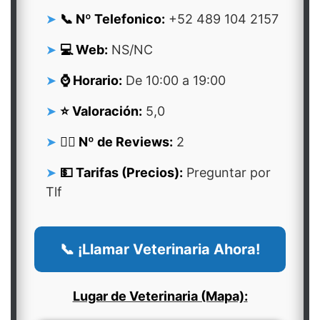
📞 Nº Telefonico:
+52 489 104 2157
💻 Web:
NS/NC
⌚ Horario:
De 10:00 a 19:00
⭐ Valoración:
5,0
👍🏻 Nº de Reviews:
2
💵 Tarifas (Precios):
Preguntar por
Tlf
📞 ¡Llamar Veterinaria Ahora!
Lugar de Veterinaria (Mapa):