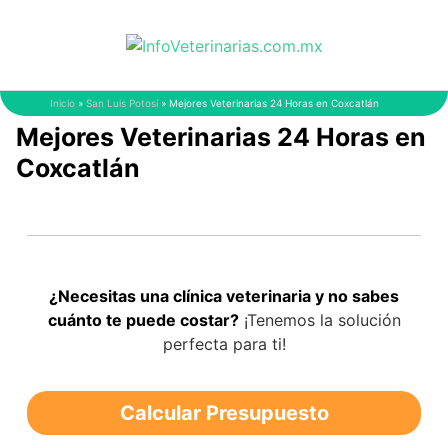
Saltar
al
contenido
Inicio
»
San Luis Potosí
»
Mejores Veterinarias 24 Horas en Coxcatlán
Mejores Veterinarias 24 Horas en
Coxcatlán
¿Necesitas una clínica veterinaria y no sabes
cuánto te puede costar?
¡Tenemos la solución
perfecta para ti!
Calcular Presupuesto