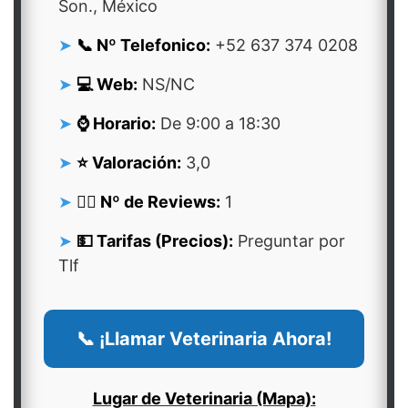
Son., México
📞 Nº Telefonico:
+52 637 374 0208
💻 Web:
NS/NC
⌚ Horario:
De 9:00 a 18:30
⭐ Valoración:
3,0
👍🏻 Nº de Reviews:
1
💵 Tarifas (Precios):
Preguntar por
Tlf
📞 ¡Llamar Veterinaria Ahora!
Lugar de Veterinaria (Mapa):