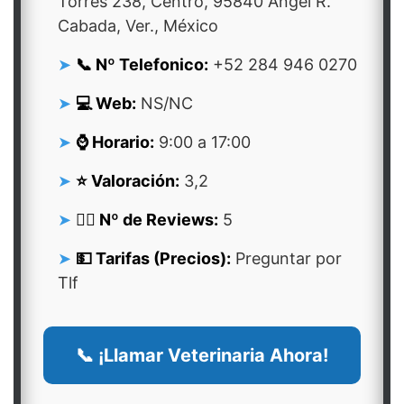
Torres 238, Centro, 95840 Ángel R.
Cabada, Ver., México
📞 Nº Telefonico:
+52 284 946 0270
💻 Web:
NS/NC
⌚ Horario:
9:00 a 17:00
⭐ Valoración:
3,2
👍🏻 Nº de Reviews:
5
💵 Tarifas (Precios):
Preguntar por
Tlf
📞 ¡Llamar Veterinaria Ahora!