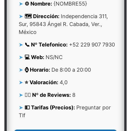
⚙️ Nombre:
{NOMBRE55}
🗺️ Dirección:
Independencia 311,
Sur, 95843 Ángel R. Cabada, Ver.,
México
📞 Nº Telefonico:
+52 229 907 7930
💻 Web:
NS/NC
⌚ Horario:
De 8:00 a 20:00
⭐ Valoración:
4,0
👍🏻 Nº de Reviews:
8
💵 Tarifas (Precios):
Preguntar por
Tlf