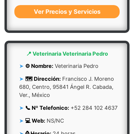
Ver Precios y Servicios
📍 Veterinaria Veterinaria Pedro
⚙️ Nombre:
Veterinaria Pedro
🗺️ Dirección:
Francisco J. Moreno
680, Centro, 95841 Ángel R. Cabada,
Ver., México
📞 Nº Telefonico:
+52 284 102 4637
💻 Web:
NS/NC
⌚ Horario:
24 horas