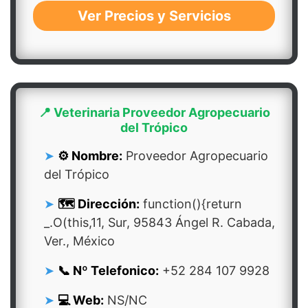
Ver Precios y Servicios
📍 Veterinaria Proveedor Agropecuario
del Trópico
⚙️ Nombre:
Proveedor Agropecuario
del Trópico
🗺️ Dirección:
function(){return
_.O(this,11, Sur, 95843 Ángel R. Cabada,
Ver., México
📞 Nº Telefonico:
+52 284 107 9928
💻 Web:
NS/NC