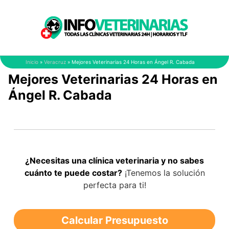
Saltar
al
contenido
Inicio
»
Veracruz
»
Mejores Veterinarias 24 Horas en Ángel R. Cabada
Mejores Veterinarias 24 Horas en
Ángel R. Cabada
¿Necesitas una clínica veterinaria y no sabes
cuánto te puede costar?
¡Tenemos la solución
perfecta para ti!
Calcular Presupuesto