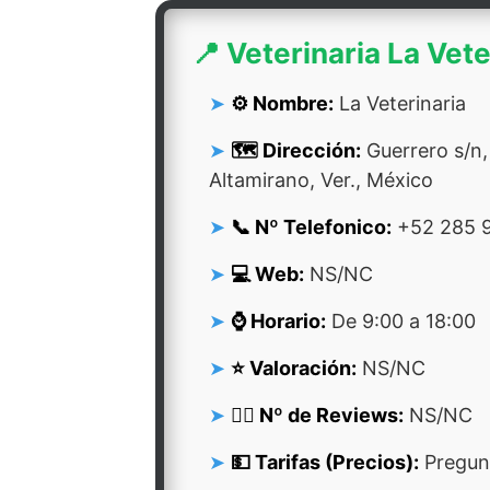
📍 Veterinaria La Vete
⚙️ Nombre:
La Veterinaria
🗺️ Dirección:
Guerrero s/n,
Altamirano, Ver., México
📞 Nº Telefonico:
+52 285 9
💻 Web:
NS/NC
⌚ Horario:
De 9:00 a 18:00
⭐ Valoración:
NS/NC
👍🏻 Nº de Reviews:
NS/NC
💵 Tarifas (Precios):
Pregunt