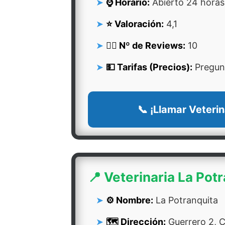
⌚ Horario:
Abierto 24 horas
⭐ Valoración:
4,1
👍🏻 Nº de Reviews:
10
💵 Tarifas (Precios):
Pregunt
📞 ¡Llamar Veterin
📍 Veterinaria La Pot
⚙️ Nombre:
La Potranquita
🗺️ Dirección:
Guerrero 2, 