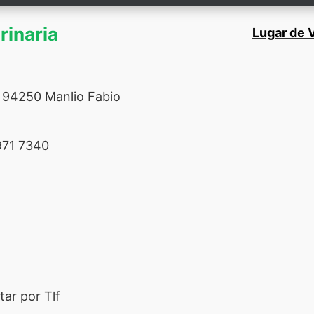
rinaria
Lugar de V
 94250 Manlio Fabio
71 7340
ar por Tlf