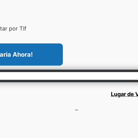
ar por Tlf
aria Ahora!
Lugar de V
–