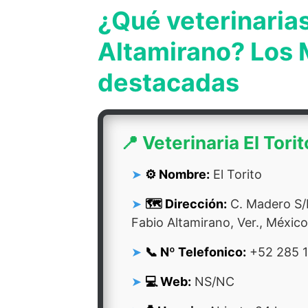
¿Qué veterinarias
Altamirano? Los 
destacadas
📍 Veterinaria El Torit
⚙️ Nombre:
El Torito
🗺️ Dirección:
C. Madero S/
Fabio Altamirano, Ver., México
📞 Nº Telefonico:
+52 285 1
💻 Web:
NS/NC