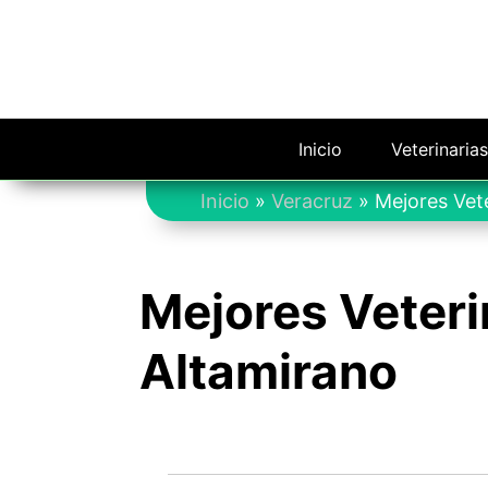
Saltar
al
contenido
Inicio
Veterinaria
Inicio
»
Veracruz
»
Mejores Vet
Mejores Veteri
Altamirano