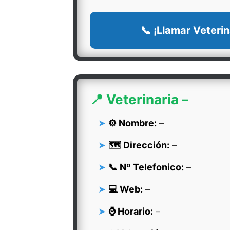
📞 ¡Llamar Veterin
📍 Veterinaria –
⚙️ Nombre:
–
🗺️ Dirección:
–
📞 Nº Telefonico:
–
💻 Web:
–
⌚ Horario:
–