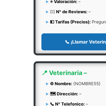
⭐ Valoración:
–
👍🏻 Nº de Reviews:
–
💵 Tarifas (Precios):
Pregunt
📞 ¡Llamar Veterin
📍 Veterinaria –
⚙️ Nombre:
{NOMBRE55}
🗺️ Dirección:
–
📞 Nº Telefonico:
–