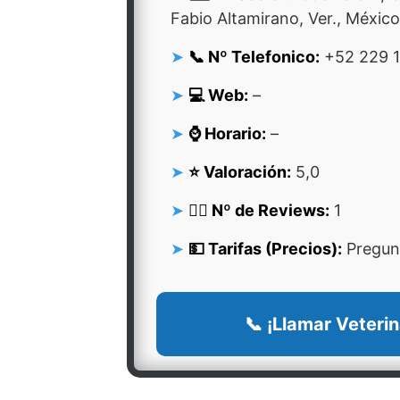
Fabio Altamirano, Ver., México
📞 Nº Telefonico:
+52 229 1
💻 Web:
–
⌚ Horario:
–
⭐ Valoración:
5,0
👍🏻 Nº de Reviews:
1
💵 Tarifas (Precios):
Pregunt
📞 ¡Llamar Veterin