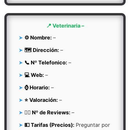
📍 Veterinaria –
⚙️ Nombre:
–
🗺️ Dirección:
–
📞 Nº Telefonico:
–
💻 Web:
–
⌚ Horario:
–
⭐ Valoración:
–
👍🏻 Nº de Reviews:
–
💵 Tarifas (Precios):
Preguntar por