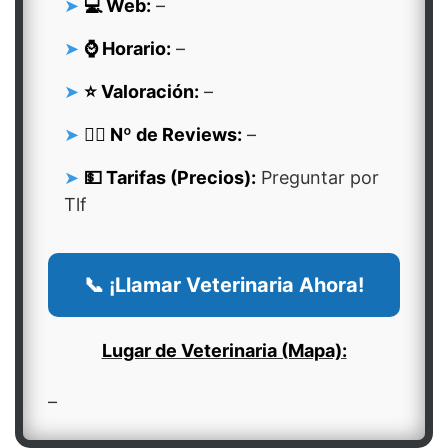
💻 Web:
–
⌚ Horario:
–
⭐ Valoración:
–
👍🏻 Nº de Reviews:
–
💵 Tarifas (Precios):
Preguntar por
Tlf
📞 ¡Llamar Veterinaria Ahora!
Lugar de Veterinaria (Mapa):
–