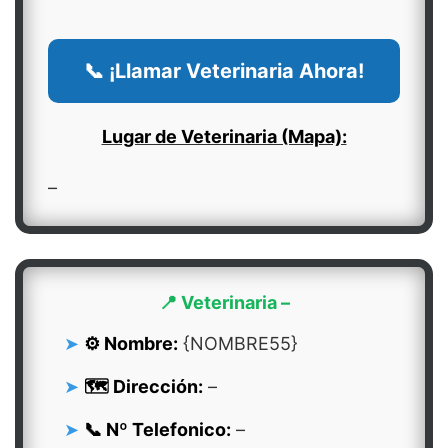
📞 ¡Llamar Veterinaria Ahora!
Lugar de Veterinaria (Mapa):
–
📍 Veterinaria –
⚙️ Nombre:
{NOMBRE55}
🗺️ Dirección:
–
📞 Nº Telefonico:
–