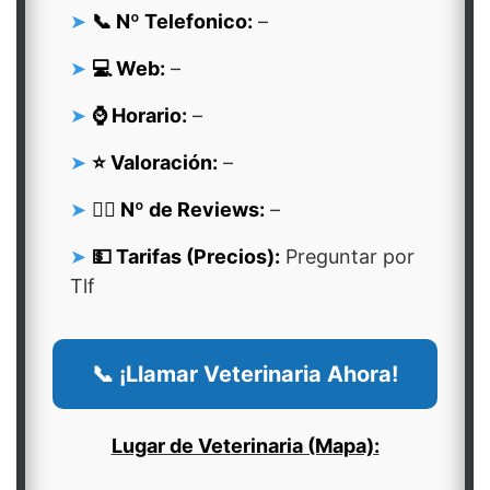
📞 Nº Telefonico:
–
💻 Web:
–
⌚ Horario:
–
⭐ Valoración:
–
👍🏻 Nº de Reviews:
–
💵 Tarifas (Precios):
Preguntar por
Tlf
📞 ¡Llamar Veterinaria Ahora!
Lugar de Veterinaria (Mapa):