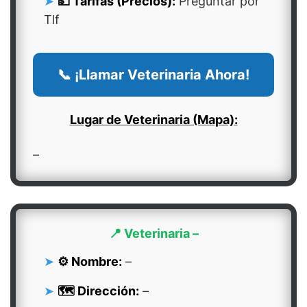
💵 Tarifas (Precios):
Preguntar por
Tlf
📞 ¡Llamar Veterinaria Ahora!
Lugar de Veterinaria (Mapa):
–
📍 Veterinaria –
⚙️ Nombre:
–
🗺️ Dirección:
–