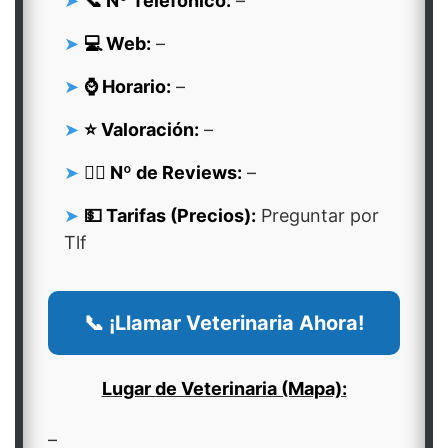
📞 Nº Telefonico:
–
💻 Web:
–
⌚ Horario:
–
⭐ Valoración:
–
👍🏻 Nº de Reviews:
–
💵 Tarifas (Precios):
Preguntar por
Tlf
📞 ¡Llamar Veterinaria Ahora!
Lugar de Veterinaria (Mapa):
–