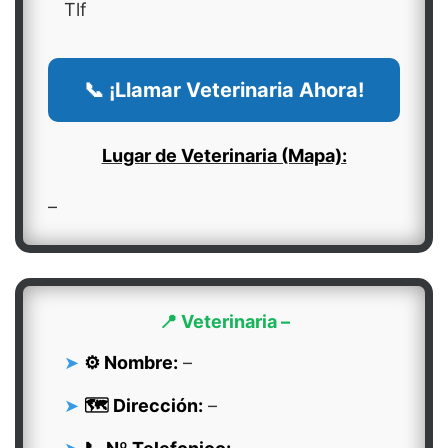
Tlf
📞 ¡Llamar Veterinaria Ahora!
Lugar de Veterinaria (Mapa):
–
📍 Veterinaria –
⚙️ Nombre:
–
🗺️ Dirección:
–