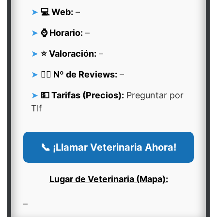
💻 Web:
–
⌚ Horario:
–
⭐ Valoración:
–
👍🏻 Nº de Reviews:
–
💵 Tarifas (Precios):
Preguntar por
Tlf
📞 ¡Llamar Veterinaria Ahora!
Lugar de Veterinaria (Mapa):
–