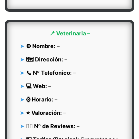
📍 Veterinaria –
⚙️ Nombre:
–
🗺️ Dirección:
–
📞 Nº Telefonico:
–
💻 Web:
–
⌚ Horario:
–
⭐ Valoración:
–
👍🏻 Nº de Reviews:
–