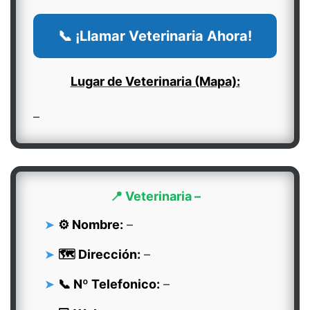
📞 ¡Llamar Veterinaria Ahora!
Lugar de Veterinaria (Mapa):
–
📍 Veterinaria –
⚙️ Nombre:
–
🗺️ Dirección:
–
📞 Nº Telefonico:
–