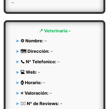
–
📍 Veterinaria –
⚙️ Nombre:
–
🗺️ Dirección:
–
📞 Nº Telefonico:
–
💻 Web:
–
⌚ Horario:
–
⭐ Valoración:
–
👍🏻 Nº de Reviews:
–