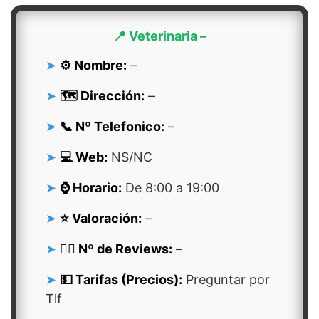
📍 Veterinaria –
⚙️ Nombre:
–
🗺️ Dirección:
–
📞 Nº Telefonico:
–
💻 Web:
NS/NC
⌚ Horario:
De 8:00 a 19:00
⭐ Valoración:
–
👍🏻 Nº de Reviews:
–
💵 Tarifas (Precios):
Preguntar por
Tlf