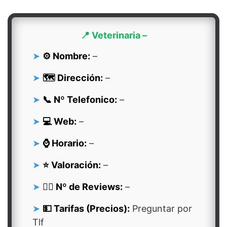
📍 Veterinaria –
⚙️ Nombre:
–
🗺️ Dirección:
–
📞 Nº Telefonico:
–
💻 Web:
–
⌚ Horario:
–
⭐ Valoración:
–
👍🏻 Nº de Reviews:
–
💵 Tarifas (Precios):
Preguntar por
Tlf