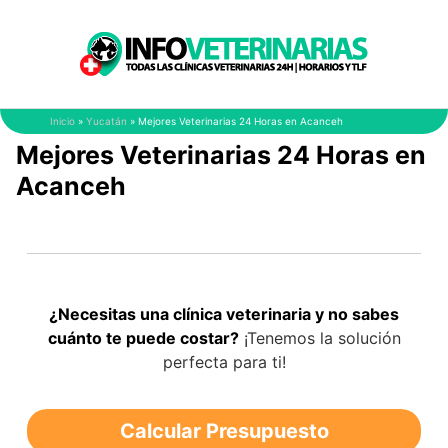
Saltar
al
contenido
Inicio
»
Yucatán
»
Mejores Veterinarias 24 Horas en Acanceh
Mejores Veterinarias 24 Horas en
Acanceh
¿Necesitas una clínica veterinaria y no sabes
cuánto te puede costar?
¡Tenemos la solución
perfecta para ti!
Calcular Presupuesto