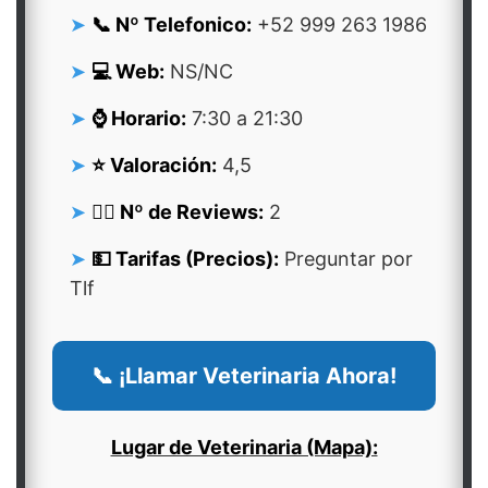
📞 Nº Telefonico:
+52 999 263 1986
💻 Web:
NS/NC
⌚ Horario:
7:30 a 21:30
⭐ Valoración:
4,5
👍🏻 Nº de Reviews:
2
💵 Tarifas (Precios):
Preguntar por
Tlf
📞 ¡Llamar Veterinaria Ahora!
Lugar de Veterinaria (Mapa):