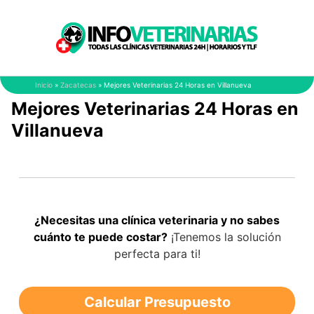
Saltar
al
contenido
Inicio
»
Zacatecas
»
Mejores Veterinarias 24 Horas en Villanueva
Mejores Veterinarias 24 Horas en
Villanueva
¿Necesitas una clínica veterinaria y no sabes
cuánto te puede costar?
¡Tenemos la solución
perfecta para ti!
Calcular Presupuesto