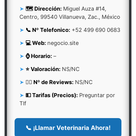
🗺️ Dirección:
Miguel Auza #14,
Centro, 99540 Villanueva, Zac., México
📞 Nº Telefonico:
+52 499 690 0683
💻 Web:
negocio.site
⌚ Horario:
–
⭐ Valoración:
NS/NC
👍🏻 Nº de Reviews:
NS/NC
💵 Tarifas (Precios):
Preguntar por
Tlf
📞 ¡Llamar Veterinaria Ahora!