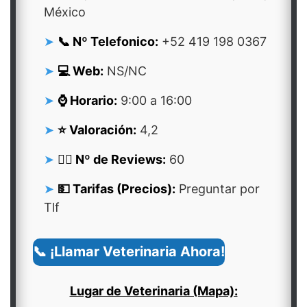
México
📞 Nº Telefonico:
+52 419 198 0367
💻 Web:
NS/NC
⌚ Horario:
9:00 a 16:00
⭐ Valoración:
4,2
👍🏻 Nº de Reviews:
60
💵 Tarifas (Precios):
Preguntar por
Tlf
📞 ¡Llamar Veterinaria Ahora!
Lugar de Veterinaria (Mapa):