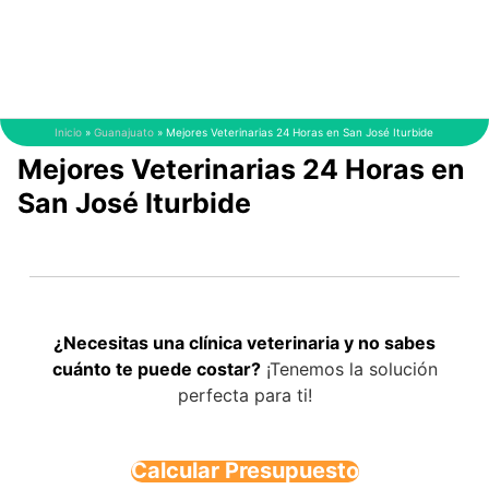
Saltar
al
contenido
Inicio
»
Guanajuato
»
Mejores Veterinarias 24 Horas en San José Iturbide
Mejores Veterinarias 24 Horas en
San José Iturbide
¿Necesitas una clínica veterinaria y no sabes
cuánto te puede costar?
¡Tenemos la solución
perfecta para ti!
Calcular Presupuesto