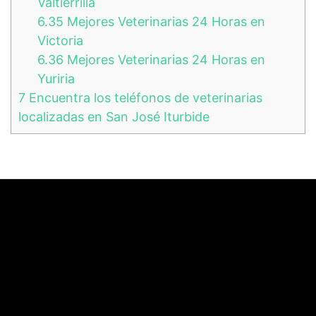
Valtierrilla
6.35
Mejores Veterinarias 24 Horas en
Victoria
6.36
Mejores Veterinarias 24 Horas en
Yuriria
7
Encuentra los teléfonos de veterinarias
localizadas en San José Iturbide