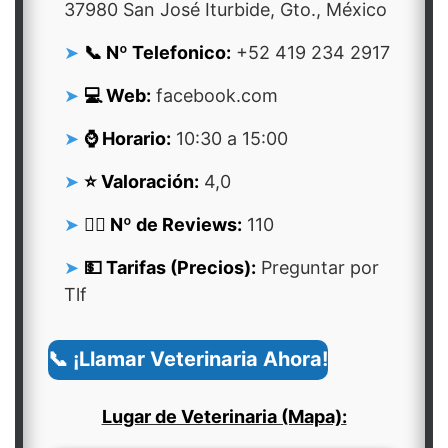
37980 San José Iturbide, Gto., México
📞 Nº Telefonico:
+52 419 234 2917
💻 Web:
facebook.com
⌚ Horario:
10:30 a 15:00
⭐ Valoración:
4,0
👍🏻 Nº de Reviews:
110
💵 Tarifas (Precios):
Preguntar por
Tlf
📞 ¡Llamar Veterinaria Ahora!
Lugar de Veterinaria (Mapa):