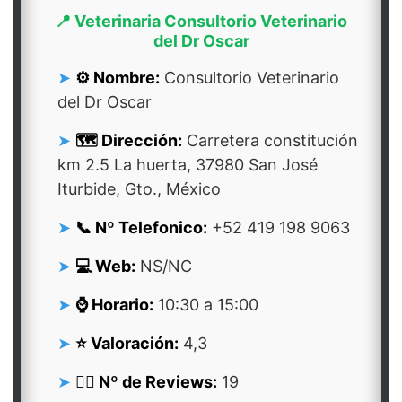
📍 Veterinaria Consultorio Veterinario
del Dr Oscar
⚙️ Nombre:
Consultorio Veterinario
del Dr Oscar
🗺️ Dirección:
Carretera constitución
km 2.5 La huerta, 37980 San José
Iturbide, Gto., México
📞 Nº Telefonico:
+52 419 198 9063
💻 Web:
NS/NC
⌚ Horario:
10:30 a 15:00
⭐ Valoración:
4,3
👍🏻 Nº de Reviews:
19