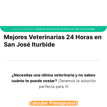
Saltar
al
contenido
Inicio
»
Guanajuato
»
Mejores Veterinarias 24 Horas en San José Iturbide
Mejores Veterinarias 24 Horas en
San José Iturbide
¿Necesitas una clínica veterinaria y no sabes
cuánto te puede costar?
¡Tenemos la solución
perfecta para ti!
Calcular Presupuesto