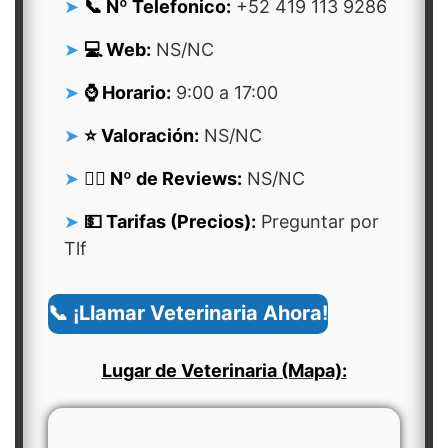
📞 Nº Telefonico:
+52 419 113 9286
💻 Web:
NS/NC
⌚ Horario:
9:00 a 17:00
⭐ Valoración:
NS/NC
👍🏻 Nº de Reviews:
NS/NC
💵 Tarifas (Precios):
Preguntar por
Tlf
📞 ¡Llamar Veterinaria Ahora!
Lugar de Veterinaria (Mapa):