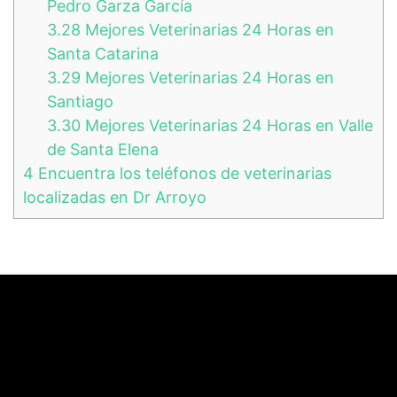
Pedro Garza García
3.28
Mejores Veterinarias 24 Horas en
Santa Catarina
3.29
Mejores Veterinarias 24 Horas en
Santiago
3.30
Mejores Veterinarias 24 Horas en Valle
de Santa Elena
4
Encuentra los teléfonos de veterinarias
localizadas en Dr Arroyo