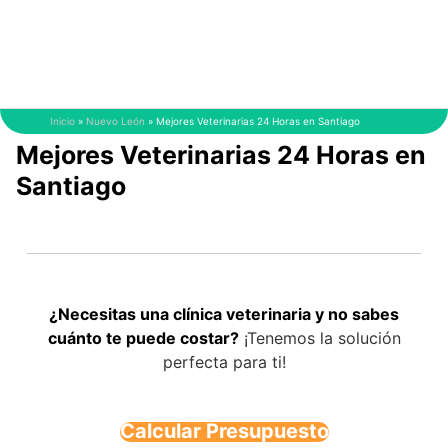
Saltar
al
contenido
Inicio
»
Nuevo León
»
Mejores Veterinarias 24 Horas en Santiago
Mejores Veterinarias 24 Horas en
Santiago
¿Necesitas una clínica veterinaria y no sabes
cuánto te puede costar?
¡Tenemos la solución
perfecta para ti!
Calcular Presupuesto