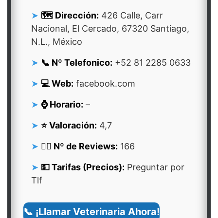
🗺️ Dirección:
426 Calle, Carr
Nacional, El Cercado, 67320 Santiago,
N.L., México
📞 Nº Telefonico:
+52 81 2285 0633
💻 Web:
facebook.com
⌚ Horario:
–
⭐ Valoración:
4,7
👍🏻 Nº de Reviews:
166
💵 Tarifas (Precios):
Preguntar por
Tlf
📞 ¡Llamar Veterinaria Ahora!