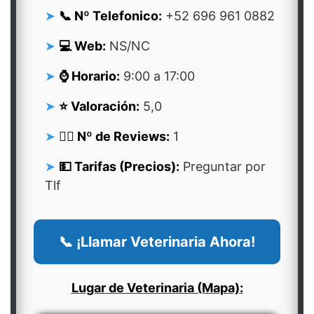
📞 Nº Telefonico:
+52 696 961 0882
💻 Web:
NS/NC
⌚ Horario:
9:00 a 17:00
⭐ Valoración:
5,0
👍🏻 Nº de Reviews:
1
💵 Tarifas (Precios):
Preguntar por
Tlf
📞 ¡Llamar Veterinaria Ahora!
Lugar de Veterinaria (Mapa):