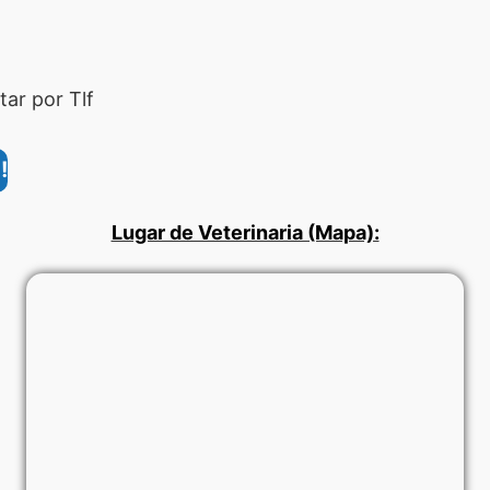
ar por Tlf
!
Lugar de Veterinaria (Mapa):