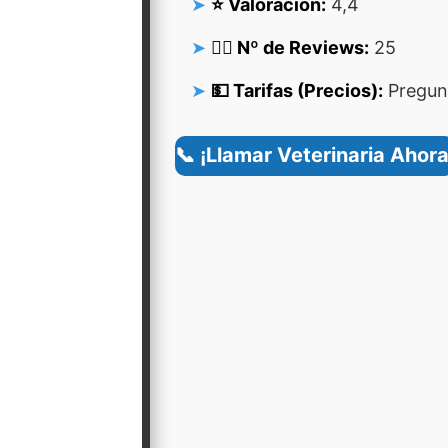
⭐ Valoración:
4,4
👍🏻 Nº de Reviews:
25
💵 Tarifas (Precios):
Pregunt
📞 ¡Llamar Veterinaria Ahora