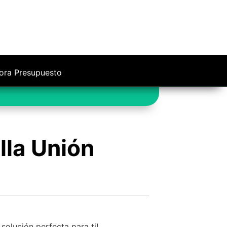
ora Presupuesto
lla Unión
solución perfecta para ti!