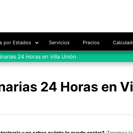
as por Estados
Servicios
Precios
Calculad
inarias 24 Horas en Villa Unión
narias 24 Horas en Vi
eterinaria y no sabes cuánto te puede costar?
¡Tenemos la 