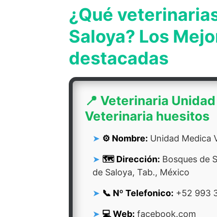
¿Qué veterinaria
Saloya? Los Mejo
destacadas
📍 Veterinaria Unida
Veterinaria huesitos
⚙️ Nombre:
Unidad Medica Ve
🗺️ Dirección:
Bosques de S
de Saloya, Tab., México
📞 Nº Telefonico:
+52 993 3
💻 Web:
facebook.com