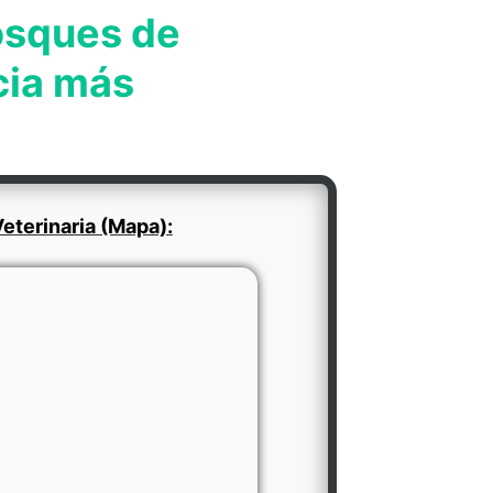
osques de
cia más
eterinaria (Mapa):