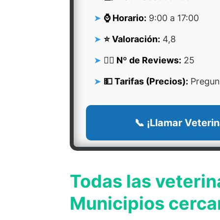
⌚ Horario:
9:00 a 17:00
⭐ Valoración:
4,8
👍🏻 Nº de Reviews:
25
💵 Tarifas (Precios):
Pregunt
📞 ¡Llamar Veterin
Todas las veterin
Municipios cerca