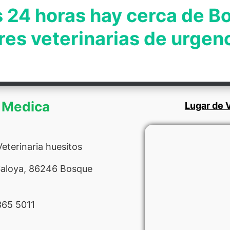
s 24 horas hay cerca de B
res veterinarias de urgen
d Medica
Lugar de V
terinaria huesitos
aloya, 86246 Bosque
65 5011