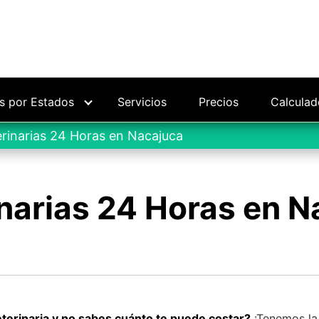
as por Estados
Servicios
Precios
Calculad
rinarias 24 Horas en Nacajuca
narias 24 Horas en N
eterinaria y no sabes cuánto te puede costar?
¡Tenemos la 