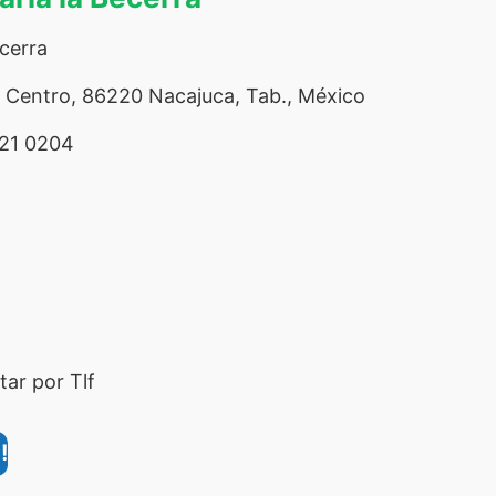
ecerra
 Centro, 86220 Nacajuca, Tab., México
21 0204
ar por Tlf
!