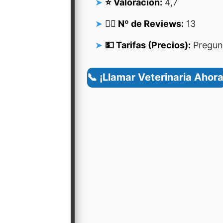
⭐ Valoración:
4,7
👍🏻 Nº de Reviews:
13
💵 Tarifas (Precios):
Pregunt
📞 ¡Llamar Veterinaria Ahora