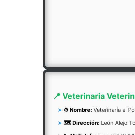
📍 Veterinaria Veterina
⚙️ Nombre:
Veterinaría el Pot
🗺️ Dirección:
León Alejo To