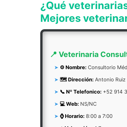
¿Qué veterinaria
Mejores veterina
📍 Veterinaria Consul
⚙️ Nombre:
Consultorio Médi
🗺️ Dirección:
Antonio Ruiz 
📞 Nº Telefonico:
+52 914 
💻 Web:
NS/NC
⌚ Horario:
8:00 a 7:00