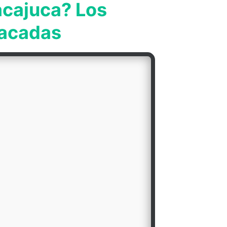
acajuca? Los
tacadas