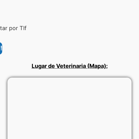
ar por Tlf
!
Lugar de Veterinaria (Mapa):