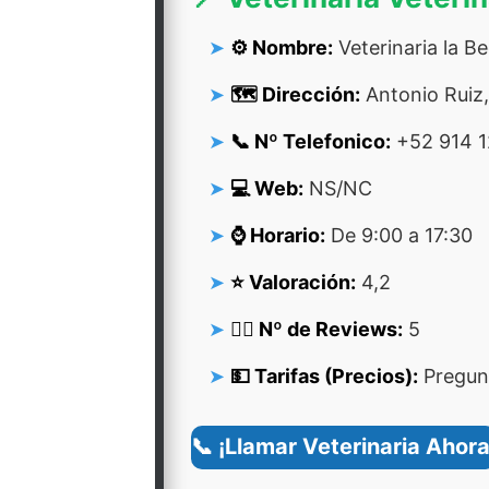
⚙️ Nombre:
Veterinaria la B
🗺️ Dirección:
Antonio Ruiz,
📞 Nº Telefonico:
+52 914 1
💻 Web:
NS/NC
⌚ Horario:
De 9:00 a 17:30
⭐ Valoración:
4,2
👍🏻 Nº de Reviews:
5
💵 Tarifas (Precios):
Pregunt
📞 ¡Llamar Veterinaria Ahora