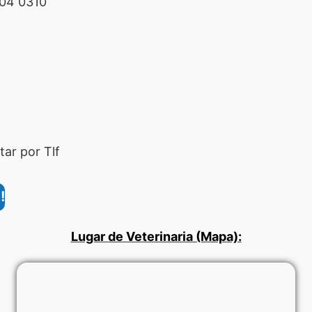
04 0310
ar por Tlf
!
Lugar de Veterinaria (Mapa):