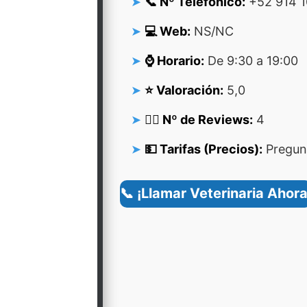
📞 Nº Telefonico:
+52 914 1
💻 Web:
NS/NC
⌚ Horario:
De 9:30 a 19:00
⭐ Valoración:
5,0
👍🏻 Nº de Reviews:
4
💵 Tarifas (Precios):
Pregunt
📞 ¡Llamar Veterinaria Ahora