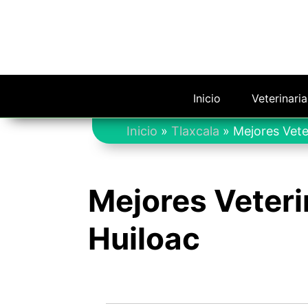
Saltar
al
contenido
Inicio
Veterinari
Inicio
»
Tlaxcala
»
Mejores Vete
Mejores Veteri
Huiloac