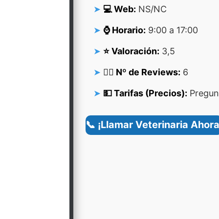
💻 Web:
NS/NC
⌚ Horario:
9:00 a 17:00
⭐ Valoración:
3,5
👍🏻 Nº de Reviews:
6
💵 Tarifas (Precios):
Pregunt
📞 ¡Llamar Veterinaria Ahora