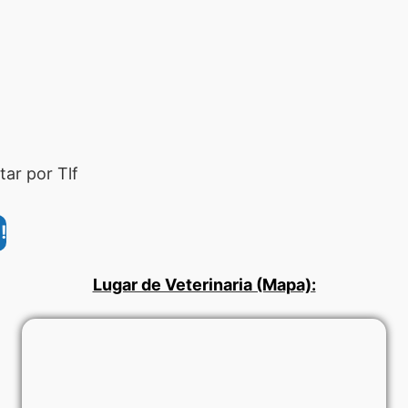
ar por Tlf
!
Lugar de Veterinaria (Mapa):