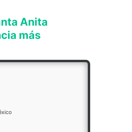
anta Anita
ncia más
éxico