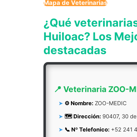
Mapa de Veterinarias
¿Qué veterinarias
Huiloac? Los Mej
destacadas
📍 Veterinaria ZOO-
⚙️ Nombre:
ZOO-MEDIC
🗺️ Dirección:
90407, 30 de J
📞 Nº Telefonico:
+52 241 