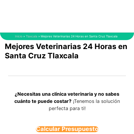
Saltar
al
contenido
Inicio
»
Tlaxcala
»
Mejores Veterinarias 24 Horas en Santa Cruz Tlaxcala
Mejores Veterinarias 24 Horas en
Santa Cruz Tlaxcala
¿Necesitas una clínica veterinaria y no sabes
cuánto te puede costar?
¡Tenemos la solución
perfecta para ti!
Calcular Presupuesto