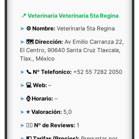
📍 Veterinaria Veterinaria 5ta Regina
⚙️ Nombre:
Veterinaria 5ta Regina
🗺️ Dirección:
Av Emilio Carranza 22,
El Centro, 90640 Santa Cruz Tlaxcala,
Tlax., México
📞 Nº Telefonico:
+52 55 7282 2050
💻 Web:
–
⌚ Horario:
–
⭐ Valoración:
5,0
👍🏻 Nº de Reviews:
1
💵 Tarifas (Precios):
Preguntar por