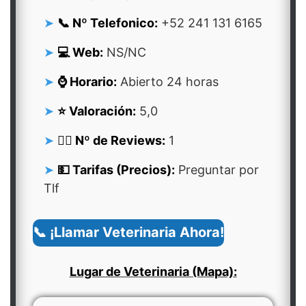
📞 Nº Telefonico:
+52 241 131 6165
💻 Web:
NS/NC
⌚ Horario:
Abierto 24 horas
⭐ Valoración:
5,0
👍🏻 Nº de Reviews:
1
💵 Tarifas (Precios):
Preguntar por
Tlf
📞 ¡Llamar Veterinaria Ahora!
Lugar de Veterinaria (Mapa):