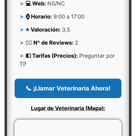
💻 Web:
NS/NC
⌚ Horario:
9:00 a 17:00
⭐ Valoración:
3,5
👍🏻 Nº de Reviews:
2
💵 Tarifas (Precios):
Preguntar por
Tlf
📞 ¡Llamar Veterinaria Ahora!
Lugar de Veterinaria (Mapa):