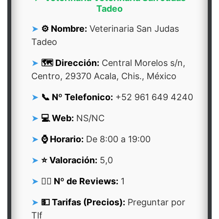
Tadeo
⚙️ Nombre:
Veterinaria San Judas
Tadeo
🗺️ Dirección:
Central Morelos s/n,
Centro, 29370 Acala, Chis., México
📞 Nº Telefonico:
+52 961 649 4240
💻 Web:
NS/NC
⌚ Horario:
De 8:00 a 19:00
⭐ Valoración:
5,0
👍🏻 Nº de Reviews:
1
💵 Tarifas (Precios):
Preguntar por
Tlf