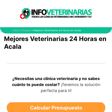
Saltar
al
contenido
Inicio
»
Chiapas
»
Mejores Veterinarias 24 Horas en Acala
Mejores Veterinarias 24 Horas en
Acala
¿Necesitas una clínica veterinaria y no sabes
cuánto te puede costar?
¡Tenemos la solución
perfecta para ti!
Calcular Presupuesto