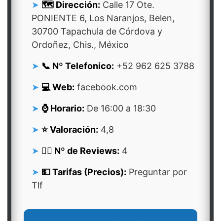
🗺️ Dirección:
Calle 17 Ote.
PONIENTE 6, Los Naranjos, Belen,
30700 Tapachula de Córdova y
Ordoñez, Chis., México
📞 Nº Telefonico:
+52 962 625 3788
💻 Web:
facebook.com
⌚ Horario:
De 16:00 a 18:30
⭐ Valoración:
4,8
👍🏻 Nº de Reviews:
4
💵 Tarifas (Precios):
Preguntar por
Tlf