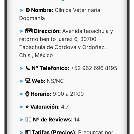
⚙️ Nombre:
Clínica Veterinaria
Dogmanía
🗺️ Dirección:
Avenida taoachula y
retorno benito juarez 6, 30700
Tapachula de Córdova y Ordoñez,
Chis., México
📞 Nº Telefonico:
+52 962 696 8195
💻 Web:
NS/NC
⌚ Horario:
9:00 a 21:00
⭐ Valoración:
4,7
👍🏻 Nº de Reviews:
14
💵 Tarifas (Precios):
Preguntar por