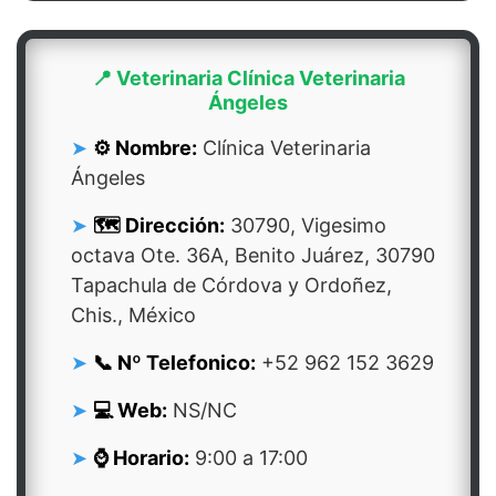
📍 Veterinaria Clínica Veterinaria
Ángeles
⚙️ Nombre:
Clínica Veterinaria
Ángeles
🗺️ Dirección:
30790, Vigesimo
octava Ote. 36A, Benito Juárez, 30790
Tapachula de Córdova y Ordoñez,
Chis., México
📞 Nº Telefonico:
+52 962 152 3629
💻 Web:
NS/NC
⌚ Horario:
9:00 a 17:00