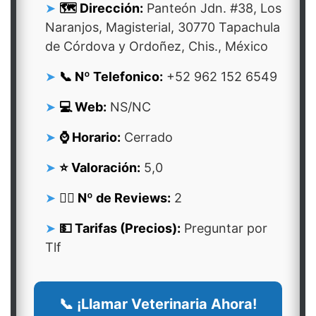
🗺️ Dirección:
Panteón Jdn. #38, Los
Naranjos, Magisterial, 30770 Tapachula
de Córdova y Ordoñez, Chis., México
📞 Nº Telefonico:
+52 962 152 6549
💻 Web:
NS/NC
⌚ Horario:
Cerrado
⭐ Valoración:
5,0
👍🏻 Nº de Reviews:
2
💵 Tarifas (Precios):
Preguntar por
Tlf
📞 ¡Llamar Veterinaria Ahora!