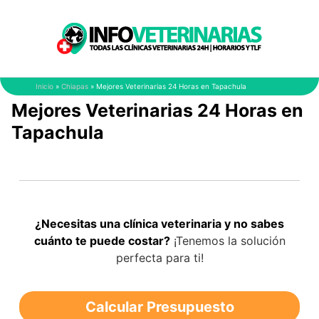
Saltar
al
contenido
Inicio
»
Chiapas
»
Mejores Veterinarias 24 Horas en Tapachula
Mejores Veterinarias 24 Horas en
Tapachula
¿Necesitas una clínica veterinaria y no sabes
cuánto te puede costar?
¡Tenemos la solución
perfecta para ti!
Calcular Presupuesto