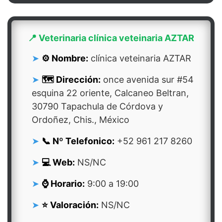
📍 Veterinaria clínica veteinaria AZTAR
⚙️ Nombre:
clínica veteinaria AZTAR
🗺️ Dirección:
once avenida sur #54
esquina 22 oriente, Calcaneo Beltran,
30790 Tapachula de Córdova y
Ordoñez, Chis., México
📞 Nº Telefonico:
+52 961 217 8260
💻 Web:
NS/NC
⌚ Horario:
9:00 a 19:00
⭐ Valoración:
NS/NC