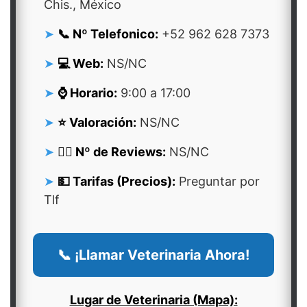
Chis., México
📞 Nº Telefonico:
+52 962 628 7373
💻 Web:
NS/NC
⌚ Horario:
9:00 a 17:00
⭐ Valoración:
NS/NC
👍🏻 Nº de Reviews:
NS/NC
💵 Tarifas (Precios):
Preguntar por
Tlf
📞 ¡Llamar Veterinaria Ahora!
Lugar de Veterinaria (Mapa):