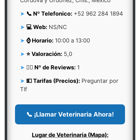
Córdova y Ordoñez, Chis., México
📞 Nº Telefonico:
+52 962 284 1894
💻 Web:
NS/NC
⌚ Horario:
10:00 a 13:00
⭐ Valoración:
5,0
👍🏻 Nº de Reviews:
1
💵 Tarifas (Precios):
Preguntar por
Tlf
📞 ¡Llamar Veterinaria Ahora!
Lugar de Veterinaria (Mapa):