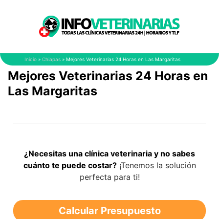
Saltar
al
contenido
Inicio
»
Chiapas
»
Mejores Veterinarias 24 Horas en Las Margaritas
Mejores Veterinarias 24 Horas en
Las Margaritas
¿Necesitas una clínica veterinaria y no sabes
cuánto te puede costar?
¡Tenemos la solución
perfecta para ti!
Calcular Presupuesto