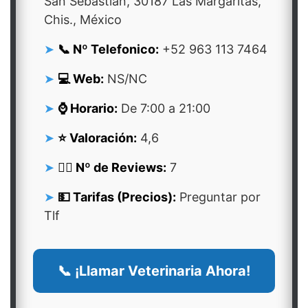
San Sebastian, 30187 Las Margaritas,
Chis., México
📞 Nº Telefonico:
+52 963 113 7464
💻 Web:
NS/NC
⌚ Horario:
De 7:00 a 21:00
⭐ Valoración:
4,6
👍🏻 Nº de Reviews:
7
💵 Tarifas (Precios):
Preguntar por
Tlf
📞 ¡Llamar Veterinaria Ahora!