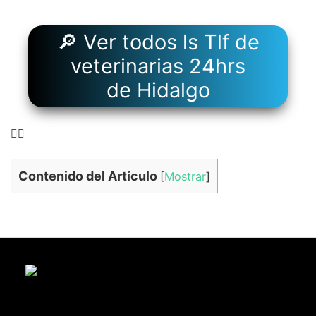
🔎 Ver todos ls Tlf de
veterinarias 24hrs
de Hidalgo
👉🏻
Contenido del Artículo
[
Mostrar
]