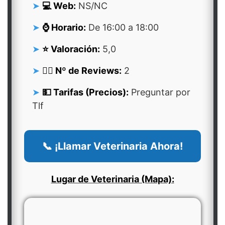
💻 Web:
NS/NC
⌚ Horario:
De 16:00 a 18:00
⭐ Valoración:
5,0
👍🏻 Nº de Reviews:
2
💵 Tarifas (Precios):
Preguntar por
Tlf
📞 ¡Llamar Veterinaria Ahora!
Lugar de Veterinaria (Mapa):