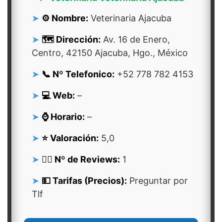
⚙️ Nombre:
Veterinaria Ajacuba
🗺️ Dirección:
Av. 16 de Enero,
Centro, 42150 Ajacuba, Hgo., México
📞 Nº Telefonico:
+52 778 782 4153
💻 Web:
–
⌚ Horario:
–
⭐ Valoración:
5,0
👍🏻 Nº de Reviews:
1
💵 Tarifas (Precios):
Preguntar por
Tlf