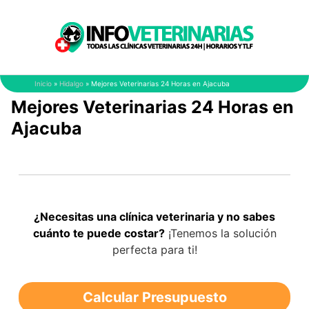
Saltar
al
contenido
Inicio
»
Hidalgo
»
Mejores Veterinarias 24 Horas en Ajacuba
Mejores Veterinarias 24 Horas en
Ajacuba
¿Necesitas una clínica veterinaria y no sabes
cuánto te puede costar?
¡Tenemos la solución
perfecta para ti!
Calcular Presupuesto