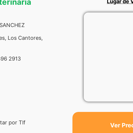
terinaria
Lugar de V
a SANCHEZ
s, Los Cantores,
96 2913
ar por Tlf
Ver Pre