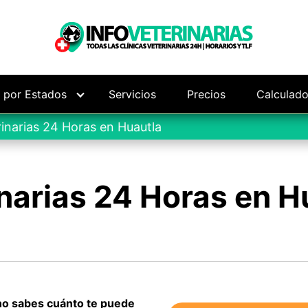
s por Estados
Servicios
Precios
Calculado
inarias 24 Horas en Huautla
narias 24 Horas en H
 no sabes cuánto te puede