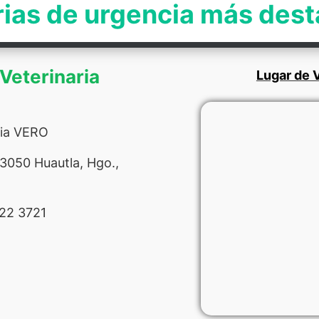
rias de urgencia más des
 Veterinaria
Lugar de V
ria VERO
43050 Huautla, Hgo.,
22 3721