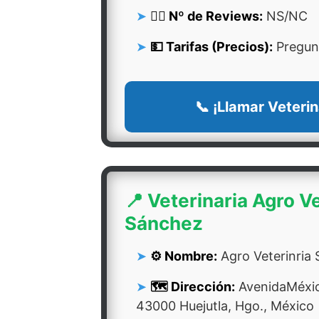
👍🏻 Nº de Reviews:
NS/NC
💵 Tarifas (Precios):
Pregunt
📞 ¡Llamar Veterin
📍 Veterinaria Agro Ve
Sánchez
⚙️ Nombre:
Agro Veterinria
🗺️ Dirección:
AvenidaMéxico
43000 Huejutla, Hgo., México