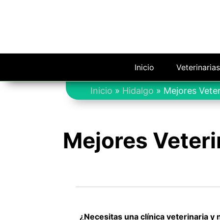
Saltar
al
contenido
Inicio
Veterinaria
Inicio
»
Hidalgo
»
Mejores Veter
Mejores Veteri
¿Necesitas una clínica veterinaria y