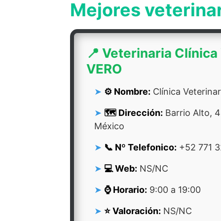
Mejores veterina
📍 Veterinaria Clínica
VERO
⚙️ Nombre:
Clínica Veterina
🗺️ Dirección:
Barrio Alto, 
México
📞 Nº Telefonico:
+52 771 3
💻 Web:
NS/NC
⌚ Horario:
9:00 a 19:00
⭐ Valoración:
NS/NC