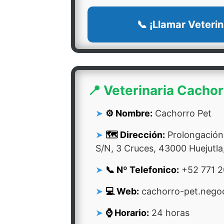
📞 ¡Llamar Veterin
📍 Veterinaria Cachor
⚙️ Nombre:
Cachorro Pet
🗺️ Dirección:
Prolongación,
S/N, 3 Cruces, 43000 Huejutla
📞 Nº Telefonico:
+52 771 2
💻 Web:
cachorro-pet.negoc
⌚ Horario:
24 horas