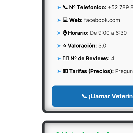
📞 Nº Telefonico:
+52 789 8
💻 Web:
facebook.com
⌚ Horario:
De 9:00 a 6:30
⭐ Valoración:
3,0
👍🏻 Nº de Reviews:
4
💵 Tarifas (Precios):
Pregunt
📞 ¡Llamar Veterin