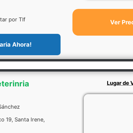
ar por Tlf
Ver Pre
aria Ahora!
terinria
Lugar de V
 Sánchez
 19, Santa Irene,