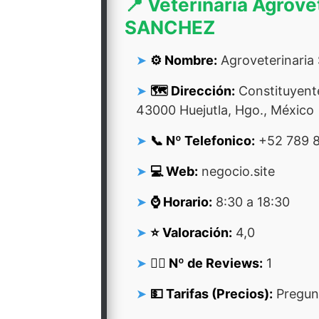
📍 Veterinaria Agrove
SANCHEZ
⚙️ Nombre:
Agroveterinari
🗺️ Dirección:
Constituyente
43000 Huejutla, Hgo., México
📞 Nº Telefonico:
+52 789 8
💻 Web:
negocio.site
⌚ Horario:
8:30 a 18:30
⭐ Valoración:
4,0
👍🏻 Nº de Reviews:
1
💵 Tarifas (Precios):
Pregunt