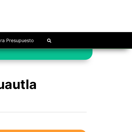
ra Presupuesto
uautla