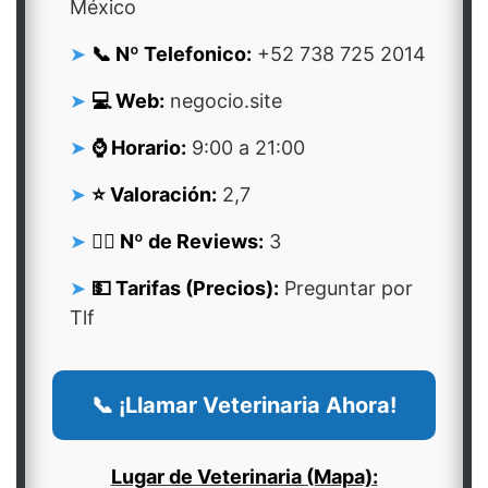
México
📞 Nº Telefonico:
+52 738 725 2014
💻 Web:
negocio.site
⌚ Horario:
9:00 a 21:00
⭐ Valoración:
2,7
👍🏻 Nº de Reviews:
3
💵 Tarifas (Precios):
Preguntar por
Tlf
📞 ¡Llamar Veterinaria Ahora!
Lugar de Veterinaria (Mapa):