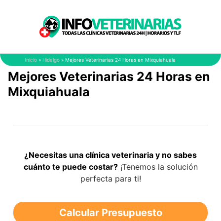
Saltar
al
contenido
Inicio
»
Hidalgo
»
Mejores Veterinarias 24 Horas en Mixquiahuala
Mejores Veterinarias 24 Horas en
Mixquiahuala
¿Necesitas una clínica veterinaria y no sabes
cuánto te puede costar?
¡Tenemos la solución
perfecta para ti!
Calcular Presupuesto