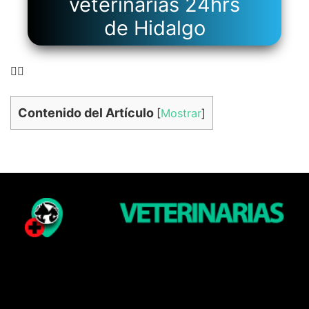
veterinarias 24hrs
de Hidalgo
👉🏻
Contenido del Artículo
[
Mostrar
]