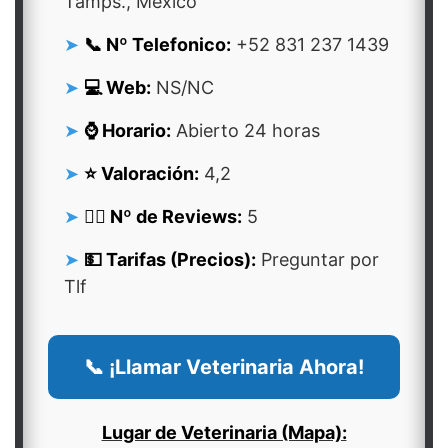
Tamps., México
📞 Nº Telefonico:
+52 831 237 1439
💻 Web:
NS/NC
⌚ Horario:
Abierto 24 horas
⭐ Valoración:
4,2
👍🏻 Nº de Reviews:
5
💵 Tarifas (Precios):
Preguntar por
Tlf
📞 ¡Llamar Veterinaria Ahora!
Lugar de Veterinaria (Mapa):