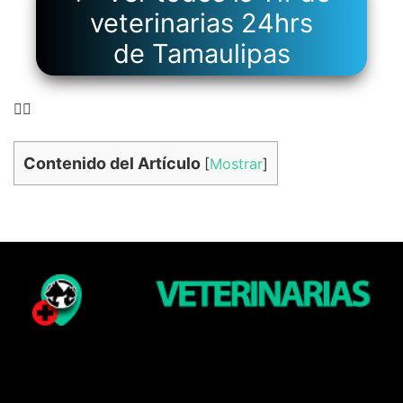
veterinarias 24hrs
de Tamaulipas
👉🏻
Contenido del Artículo
[
Mostrar
]