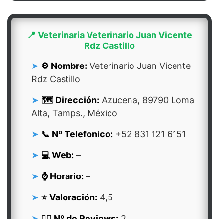
📍 Veterinaria Veterinario Juan Vicente
Rdz Castillo
⚙️ Nombre:
Veterinario Juan Vicente
Rdz Castillo
🗺️ Dirección:
Azucena, 89790 Loma
Alta, Tamps., México
📞 Nº Telefonico:
+52 831 121 6151
💻 Web:
–
⌚ Horario:
–
⭐ Valoración:
4,5
👍🏻 Nº de Reviews:
2