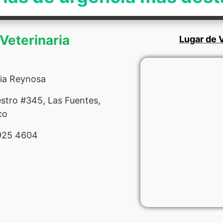
 Veterinaria
Lugar de V
ria Reynosa
stro #345, Las Fuentes,
co
925 4604