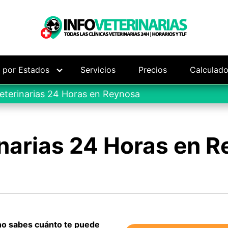
s por Estados
Servicios
Precios
Calculado
eterinarias 24 Horas en Reynosa
narias 24 Horas en 
 no sabes cuánto te puede