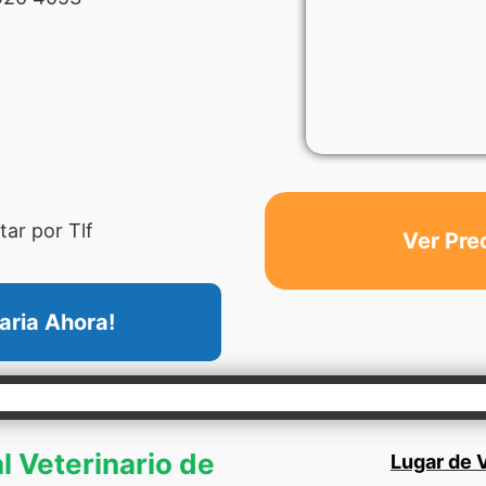
ar por Tlf
Ver Pre
aria Ahora!
l Veterinario de
Lugar de V