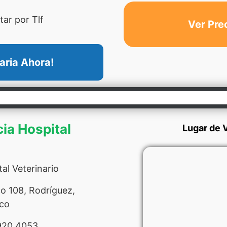
ar por Tlf
Ver Pre
aria Ahora!
cia Hospital
Lugar de V
al Veterinario
o 108, Rodríguez,
co
920 4053