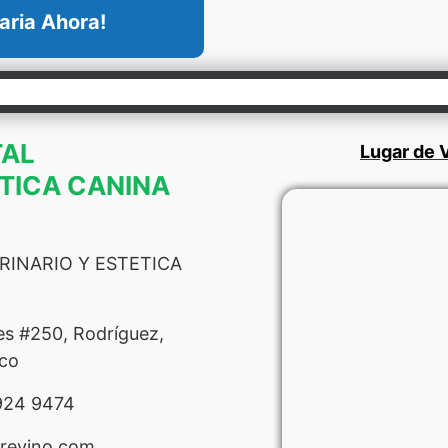
aria Ahora!
TAL
Lugar de V
ETICA CANINA
RINARIO Y ESTETICA
es #250, Rodríguez,
co
924 9474
trevino.com