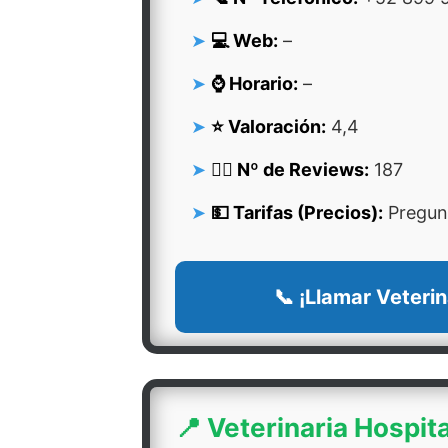
💻 Web:
–
⌚ Horario:
–
⭐ Valoración:
4,4
👍🏻 Nº de Reviews:
187
💵 Tarifas (Precios):
Pregunt
📞 ¡Llamar Veterin
📍 Veterinaria Hospita