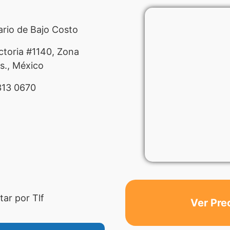
ario de Bajo Costo
toria #1140, Zona
s., México
13 0670
ar por Tlf
Ver Pre