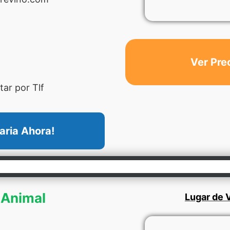
Ver Pre
ar por Tlf
aria Ahora!
 Animal
Lugar de V