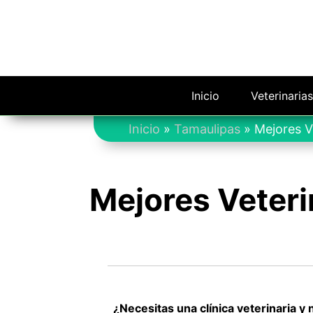
Saltar
al
contenido
Inicio
Veterinaria
Inicio
»
Tamaulipas
»
Mejores V
Mejores Veteri
¿Necesitas una clínica veterinaria y