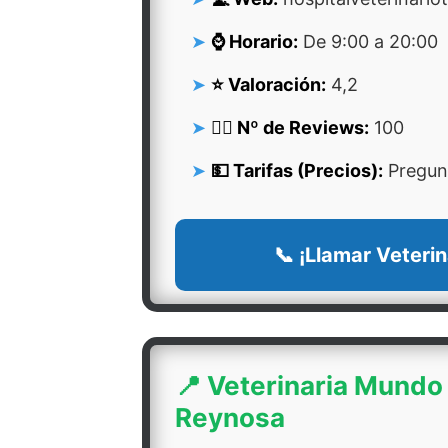
⌚ Horario:
De 9:00 a 20:00
⭐ Valoración:
4,2
👍🏻 Nº de Reviews:
100
💵 Tarifas (Precios):
Pregunt
📞 ¡Llamar Veterin
📍 Veterinaria Mundo
Reynosa