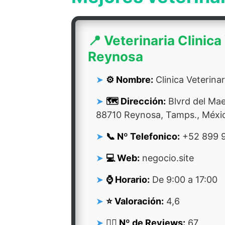
📍 Veterinaria Clinica
Reynosa
⚙️ Nombre:
Clinica Veterina
🗺️ Dirección:
Blvrd del Mae
88710 Reynosa, Tamps., Méxi
📞 Nº Telefonico:
+52 899 
💻 Web:
negocio.site
⌚ Horario:
De 9:00 a 17:00
⭐ Valoración:
4,6
👍🏻 Nº de Reviews:
67