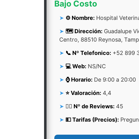
Bajo Costo
⚙️ Nombre:
Hospital Veterin
🗺️ Dirección:
Guadalupe Vic
Centro, 88510 Reynosa, Tamp
📞 Nº Telefonico:
+52 899 3
💻 Web:
NS/NC
⌚ Horario:
De 9:00 a 20:00
⭐ Valoración:
4,4
👍🏻 Nº de Reviews:
45
💵 Tarifas (Precios):
Pregunt