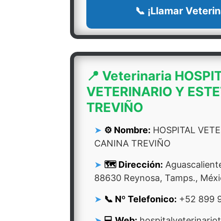
📞 ¡Llamar Veterin
📍 Veterinaria HOSPI
VETERINARIO Y EST
TREVIÑO
⚙️ Nombre:
HOSPITAL VETE
CANINA TREVIÑO
🗺️ Dirección:
Aguascalient
88630 Reynosa, Tamps., Méxi
📞 Nº Telefonico:
+52 899 
💻 Web:
hospitalveterinario