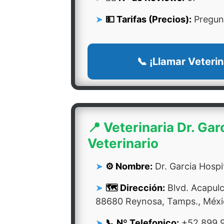
💵 Tarifas (Precios):
Pregunt
📞 ¡Llamar Veterin
📍 Veterinaria Dr. Gar
Veterinario
⚙️ Nombre:
Dr. Garcia Hospit
🗺️ Dirección:
Blvd. Acapulc
88680 Reynosa, Tamps., Méxi
📞 Nº Telefonico:
+52 899 