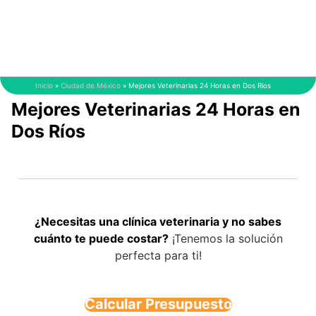
Saltar
al
contenido
Inicio
»
Ciudad de México
»
Mejores Veterinarias 24 Horas en Dos Ríos
Mejores Veterinarias 24 Horas en
Dos Ríos
¿Necesitas una clínica veterinaria y no sabes
cuánto te puede costar?
¡Tenemos la solución
perfecta para ti!
Calcular Presupuesto