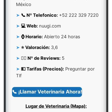
México
📞 Nº Telefonico:
+52 222 329 7220
💻 Web:
nuugi.com
⌚ Horario:
Abierto 24 horas
⭐ Valoración:
3,6
👍🏻 Nº de Reviews:
5
💵 Tarifas (Precios):
Preguntar por
Tlf
📞 ¡Llamar Veterinaria Ahora!
Lugar de Veterinaria (Mapa):