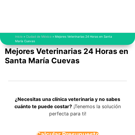
Saltar
al
contenido
Inicio
»
Ciudad de México
»
Mejores Veterinarias 24 Horas en Santa
María Cuevas
Mejores Veterinarias 24 Horas en
Santa María Cuevas
¿Necesitas una clínica veterinaria y no sabes
cuánto te puede costar?
¡Tenemos la solución
perfecta para ti!
Calcular Presupuesto