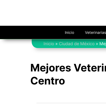
Saltar
al
contenido
Inicio
Veterinaria
Inicio
»
Ciudad de México
»
Mej
Mejores Veteri
Centro