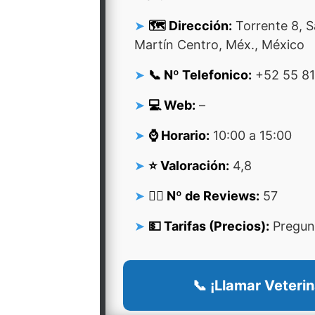
🗺️ Dirección:
Torrente 8, 
Martín Centro, Méx., México
📞 Nº Telefonico:
+52 55 81
💻 Web:
–
⌚ Horario:
10:00 a 15:00
⭐ Valoración:
4,8
👍🏻 Nº de Reviews:
57
💵 Tarifas (Precios):
Pregunt
📞 ¡Llamar Veterin