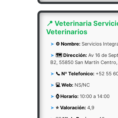
📍 Veterinaria Servici
Veterinarios
⚙️ Nombre:
Servicios Integra
🗺️ Dirección:
Av 16 de Sep
B2, 55850 San Martín Centro,
📞 Nº Telefonico:
+52 55 60
💻 Web:
NS/NC
⌚ Horario:
10:00 a 14:00
⭐ Valoración:
4,9