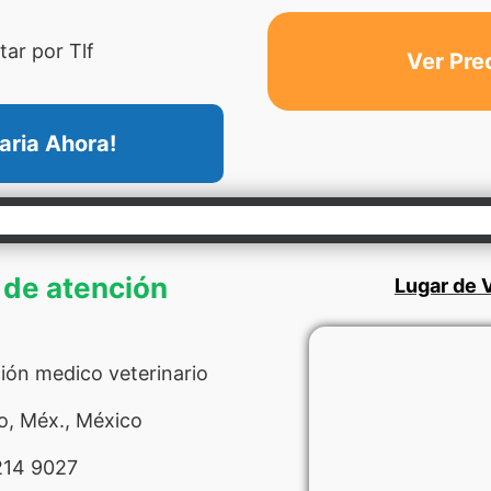
ar por Tlf
Ver Pre
aria Ahora!
 de atención
Lugar de V
ión medico veterinario
, Méx., México
214 9027