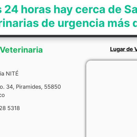
s 24 horas hay cerca de S
rinarias de urgencia más
 Veterinaria
Lugar de V
ria NITÉ
. 34, Piramides, 55850
co
28 5318