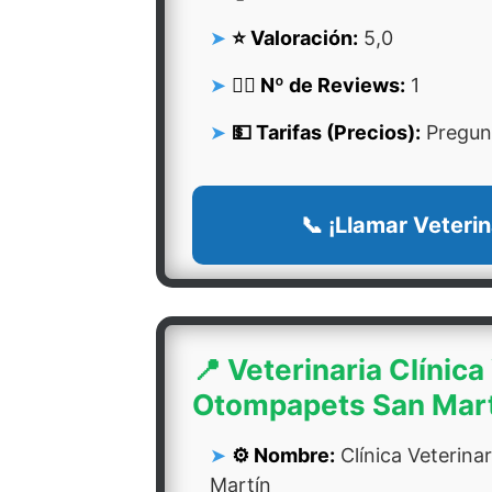
⭐ Valoración:
5,0
👍🏻 Nº de Reviews:
1
💵 Tarifas (Precios):
Pregunt
📞 ¡Llamar Veterin
📍 Veterinaria Clínica
Otompapets San Mar
⚙️ Nombre:
Clínica Veterin
Martín