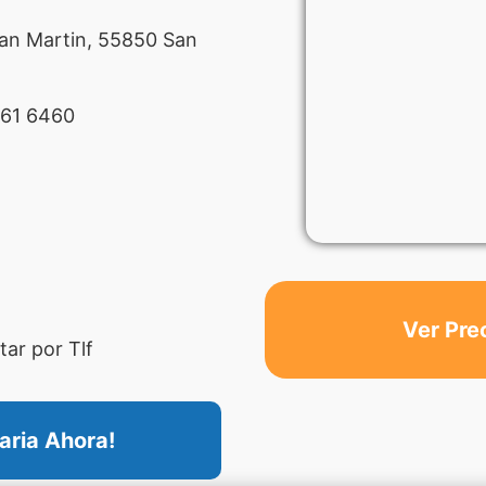
San Martin, 55850 San
61 6460
Ver Pre
ar por Tlf
aria Ahora!