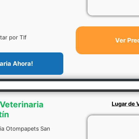
ar por Tlf
Ver Pre
aria Ahora!
 Veterinaria
Lugar de V
tín
aria Otompapets San