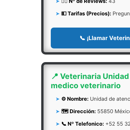
👍🏻 Nº de Reviews:
43
💵 Tarifas (Precios):
Pregunt
📞 ¡Llamar Veterin
📍 Veterinaria Unidad
medico veterinario
⚙️ Nombre:
Unidad de atenc
🗺️ Dirección:
55850 México
📞 Nº Telefonico:
+52 55 3