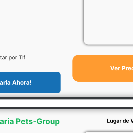
ar por Tlf
Ver Pre
aria Ahora!
naria Pets-Group
Lugar de V