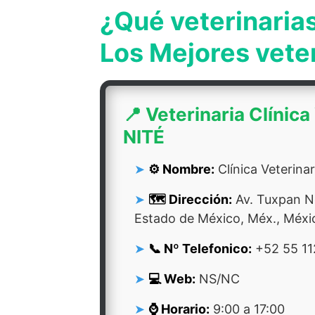
¿Qué veterinaria
Los Mejores vete
📍 Veterinaria Clínica
NITÉ
⚙️ Nombre:
Clínica Veterina
🗺️ Dirección:
Av. Tuxpan No
Estado de México, Méx., Méxi
📞 Nº Telefonico:
+52 55 11
💻 Web:
NS/NC
⌚ Horario:
9:00 a 17:00