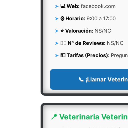
💻 Web:
facebook.com
⌚ Horario:
9:00 a 17:00
⭐ Valoración:
NS/NC
👍🏻 Nº de Reviews:
NS/NC
💵 Tarifas (Precios):
Pregunt
📞 ¡Llamar Veterin
📍 Veterinaria Veteri