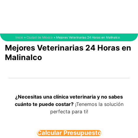
Saltar
al
contenido
Inicio
»
Ciudad de México
»
Mejores Veterinarias 24 Horas en Malinalco
Mejores Veterinarias 24 Horas en
Malinalco
¿Necesitas una clínica veterinaria y no sabes
cuánto te puede costar?
¡Tenemos la solución
perfecta para ti!
Calcular Presupuesto