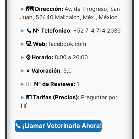
🗺️ Dirección:
Av. del Progreso, San
Juan, 52440 Malinalco, Méx., México
📞 Nº Telefonico:
+52 714 714 2039
💻 Web:
facebook.com
⌚ Horario:
8:00 a 20:00
⭐ Valoración:
5,0
👍🏻 Nº de Reviews:
1
💵 Tarifas (Precios):
Preguntar por
Tlf
📞 ¡Llamar Veterinaria Ahora!