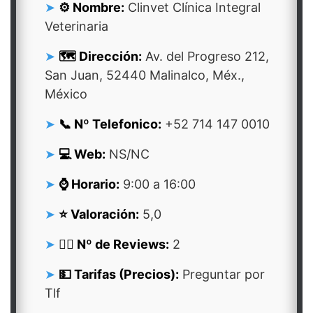
⚙️ Nombre:
Clinvet Clínica Integral
Veterinaria
🗺️ Dirección:
Av. del Progreso 212,
San Juan, 52440 Malinalco, Méx.,
México
📞 Nº Telefonico:
+52 714 147 0010
💻 Web:
NS/NC
⌚ Horario:
9:00 a 16:00
⭐ Valoración:
5,0
👍🏻 Nº de Reviews:
2
💵 Tarifas (Precios):
Preguntar por
Tlf