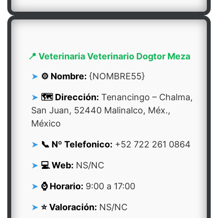
📍 Veterinaria Veterinario Dogtor Meza
⚙️ Nombre:
{NOMBRE55}
🗺️ Dirección:
Tenancingo – Chalma,
San Juan, 52440 Malinalco, Méx.,
México
📞 Nº Telefonico:
+52 722 261 0864
💻 Web:
NS/NC
⌚ Horario:
9:00 a 17:00
⭐ Valoración:
NS/NC