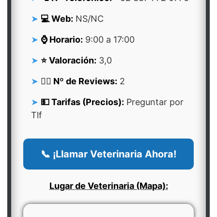
💻 Web:
NS/NC
⌚ Horario:
9:00 a 17:00
⭐ Valoración:
3,0
👍🏻 Nº de Reviews:
2
💵 Tarifas (Precios):
Preguntar por
Tlf
📞 ¡Llamar Veterinaria Ahora!
Lugar de Veterinaria (Mapa):