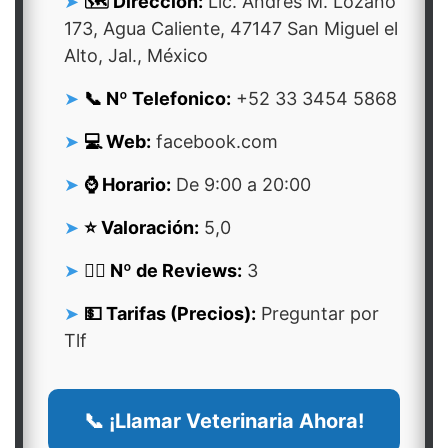
🗺️ Dirección:
Lic. Andrés M. Lozano
173, Agua Caliente, 47147 San Miguel el
Alto, Jal., México
📞 Nº Telefonico:
+52 33 3454 5868
💻 Web:
facebook.com
⌚ Horario:
De 9:00 a 20:00
⭐ Valoración:
5,0
👍🏻 Nº de Reviews:
3
💵 Tarifas (Precios):
Preguntar por
Tlf
📞 ¡Llamar Veterinaria Ahora!