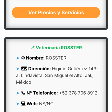
Ver Precios y Servicios
📍 Veterinaria ROSSTER
⚙️ Nombre:
ROSSTER
🗺️ Dirección:
Higinio Gutiérrez 143-
a, Lindavista, San Miguel el Alto, Jal.,
México
📞 Nº Telefonico:
+52 378 706 8912
💻 Web:
NS/NC