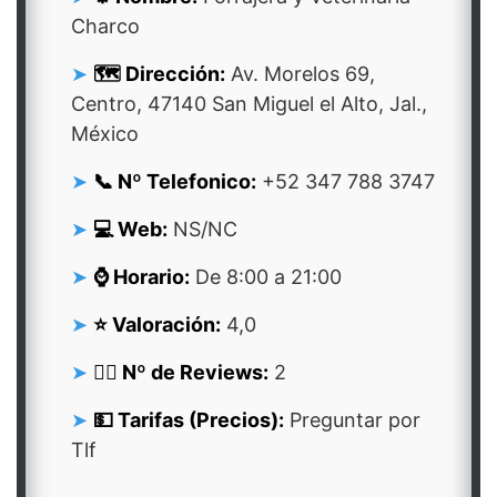
Charco
🗺️ Dirección:
Av. Morelos 69,
Centro, 47140 San Miguel el Alto, Jal.,
México
📞 Nº Telefonico:
+52 347 788 3747
💻 Web:
NS/NC
⌚ Horario:
De 8:00 a 21:00
⭐ Valoración:
4,0
👍🏻 Nº de Reviews:
2
💵 Tarifas (Precios):
Preguntar por
Tlf