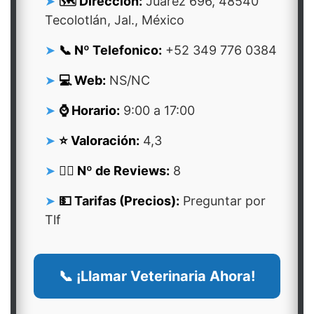
🗺️ Dirección:
Juárez 696, 48540
Tecolotlán, Jal., México
📞 Nº Telefonico:
+52 349 776 0384
💻 Web:
NS/NC
⌚ Horario:
9:00 a 17:00
⭐ Valoración:
4,3
👍🏻 Nº de Reviews:
8
💵 Tarifas (Precios):
Preguntar por
Tlf
📞 ¡Llamar Veterinaria Ahora!