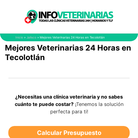
Saltar
al
contenido
Inicio
»
Jalisco
»
Mejores Veterinarias 24 Horas en Tecolotlán
Mejores Veterinarias 24 Horas en
Tecolotlán
¿Necesitas una clínica veterinaria y no sabes
cuánto te puede costar?
¡Tenemos la solución
perfecta para ti!
Calcular Presupuesto