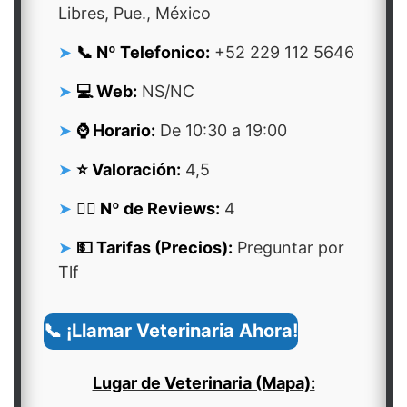
Libres, Pue., México
📞 Nº Telefonico:
+52 229 112 5646
💻 Web:
NS/NC
⌚ Horario:
De 10:30 a 19:00
⭐ Valoración:
4,5
👍🏻 Nº de Reviews:
4
💵 Tarifas (Precios):
Preguntar por
Tlf
📞 ¡Llamar Veterinaria Ahora!
Lugar de Veterinaria (Mapa):