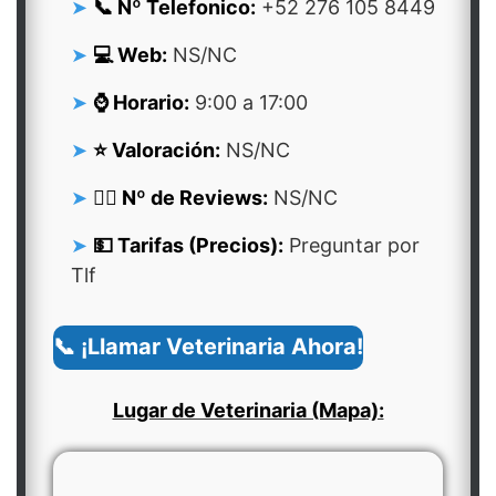
📞 Nº Telefonico:
+52 276 105 8449
💻 Web:
NS/NC
⌚ Horario:
9:00 a 17:00
⭐ Valoración:
NS/NC
👍🏻 Nº de Reviews:
NS/NC
💵 Tarifas (Precios):
Preguntar por
Tlf
📞 ¡Llamar Veterinaria Ahora!
Lugar de Veterinaria (Mapa):