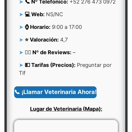
📞 Nº Telefonico:
+52 276 473 0972
💻 Web:
NS/NC
⌚ Horario:
9:00 a 17:00
⭐ Valoración:
4,7
👍🏻 Nº de Reviews:
–
💵 Tarifas (Precios):
Preguntar por
Tlf
📞 ¡Llamar Veterinaria Ahora!
Lugar de Veterinaria (Mapa):