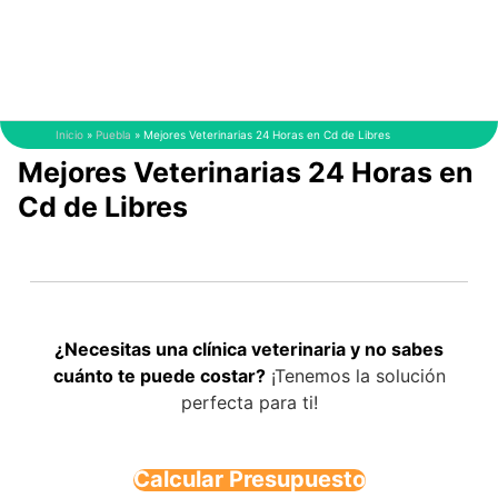
Saltar
al
contenido
Inicio
»
Puebla
»
Mejores Veterinarias 24 Horas en Cd de Libres
Mejores Veterinarias 24 Horas en
Cd de Libres
¿Necesitas una clínica veterinaria y no sabes
cuánto te puede costar?
¡Tenemos la solución
perfecta para ti!
Calcular Presupuesto