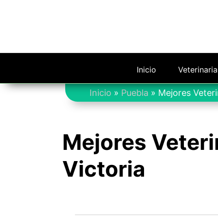
Saltar
al
contenido
Inicio
Veterinari
Inicio
»
Puebla
»
Mejores Veteri
Mejores Veteri
Victoria