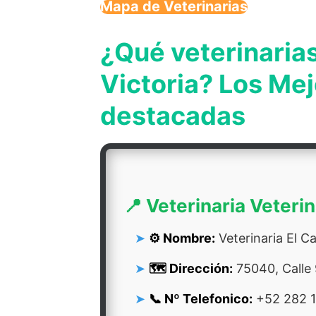
Mapa de Veterinarias
¿Qué veterinaria
Victoria? Los Mej
destacadas
📍 Veterinaria Veterin
⚙️ Nombre:
Veterinaria El C
🗺️ Dirección:
75040, Calle 
📞 Nº Telefonico:
+52 282 