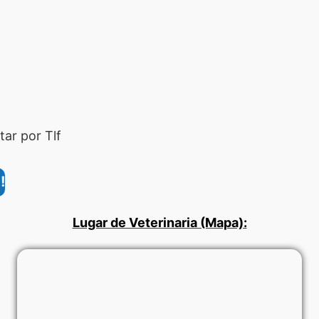
ar por Tlf
!
Lugar de Veterinaria (Mapa):