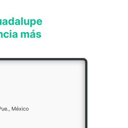
Guadalupe
encia más
Pue., México