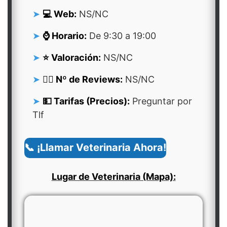
💻 Web:
NS/NC
⌚ Horario:
De 9:30 a 19:00
⭐ Valoración:
NS/NC
👍🏻 Nº de Reviews:
NS/NC
💵 Tarifas (Precios):
Preguntar por
Tlf
📞 ¡Llamar Veterinaria Ahora!
Lugar de Veterinaria (Mapa):